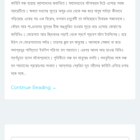
কাহিনি শুরু হয়েছে ব্যাসদেবের জবানিতে। মহাভারতের ঘটনাক্রম উঠে এসেছে সহজ
ন্যারেটিভে। ক্ষমতা দখলের সূত্রে অসুর-দেব থেকে শুরু করে মানুষ পর্যন্ত কীভাবে
গড়িয়েছে একের পর এক বিরোধ, ভগবান চতুর্বেদী তা শুনিয়েছেন বিনায়ক গজাননকে।
কৌরব আর পাণ্ডবদের যুদ্ধের বীজ অঙ্কুরিত হওয়ার সূত্র ধরে এসেছে কোরাণের
কাহিনিও। ফেরেশতা আর জ্বিনদের লড়াই থেকে স্বর্গে প্রবেশ ঘটল ইবলিশের। হয়ে
উঠল সে ফেরেশতাদের সর্দার। তারপর জন্ম হল মানুষের। আদমকে সেজদা না করে
সদাপ্রভুর শাস্তিতে ইবলিশ পরিণত হল শয়তানে। এরপর আদম আর হাওয়া বিবিও
স্বর্গচ্যুত হলেন ঘটনাপ্রবাহে। পৃথিবীতে শুরু হল মানুষের বসতি। শুভবুদ্ধির সঙ্গে শুরু
হল শয়তানের প্ররোচনার সংঘাত। আল্লাহর প্রেরিত দূত নবীদের কাহিনি এগিয়ে চলার
সঙ্গে সঙ্গে...
Continue Reading →