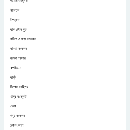
আত্মজীবনীমূলক
ইতিহাস
উপন্যাস
কফি টেবল বুক
কবিতা ও গদ্য সংকলন
কবিতা সংকলন
কম্বো অফার
কল্পবিজ্ঞান
কার্টুন
কিশোর সাহিত্য
খাদ্য সংস্কৃতি
খেলা
গদ্য সংকলন
গল্প সংকলন