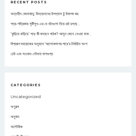
RECENT POSTS
অন্তহীন বেদনাঋতু: ভিন্নচলনের উপন্যাস || উমাপদ কর
পত্র-পত্রিকায় সৃষ্টিসুখ-এর যে বইগুলো নিয়ে চর্চা চলছে…
‘কুড়িয়ে বাড়িয়ে’ পড়ে কী বলছেন পাঠক? আসুন জেনে নেওয়া যাক…
বিশ্বরূপ মহারাজের অনুবাদে ‘আলোকসাগর পারে’র নির্বাচিত অংশ
ঢেউ এবং সংকেত-সৌমনা দাশগুপ্ত
CATEGORIES
Uncategorized
অণুগল্প
অনুবাদ
অলৌকিক