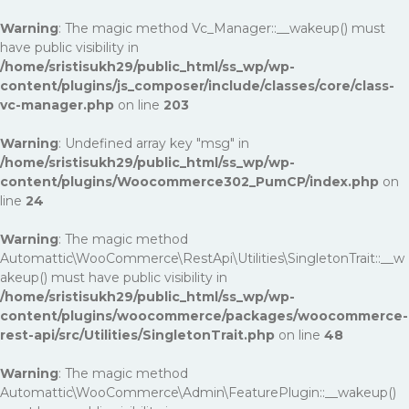
Warning
: The magic method Vc_Manager::__wakeup() must
have public visibility in
/home/sristisukh29/public_html/ss_wp/wp-
content/plugins/js_composer/include/classes/core/class-
vc-manager.php
on line
203
Warning
: Undefined array key "msg" in
/home/sristisukh29/public_html/ss_wp/wp-
content/plugins/Woocommerce302_PumCP/index.php
on
line
24
Warning
: The magic method
Automattic\WooCommerce\RestApi\Utilities\SingletonTrait::__w
akeup() must have public visibility in
/home/sristisukh29/public_html/ss_wp/wp-
content/plugins/woocommerce/packages/woocommerce-
rest-api/src/Utilities/SingletonTrait.php
on line
48
Warning
: The magic method
Automattic\WooCommerce\Admin\FeaturePlugin::__wakeup()