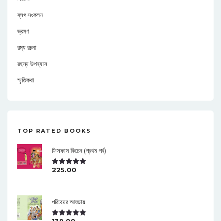
ব্লগ সংকলন
ভ্রমণ
রম্য রচনা
রহস্য উপন্যাস
স্মৃতিকথা
TOP RATED BOOKS
ফিসফাস কিচেন (প্রথম পর্ব)
225.00
Rated
5.00
Out Of 5
পরিচয়ের আড্ডায়