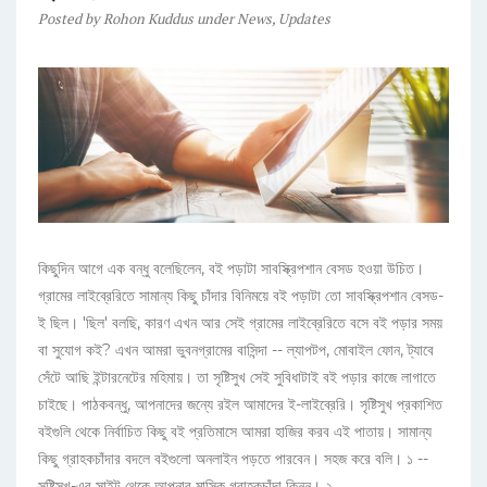
Posted
by
Rohon Kuddus
under
News
,
Updates
কিছুদিন আগে এক বন্ধু বলেছিলেন, বই পড়াটা সাবস্ক্রিপশান বেসড হওয়া উচিত।
গ্রামের লাইব্রেরিতে সামান্য কিছু চাঁদার বিনিময়ে বই পড়াটা তো সাবস্ক্রিপশান বেসড-
ই ছিল। 'ছিল' বলছি, কারণ এখন আর সেই গ্রামের লাইব্রেরিতে বসে বই পড়ার সময়
বা সুযোগ কই? এখন আমরা ভুবনগ্রামের বাসিন্দা -- ল্যাপটপ, মোবাইল ফোন, ট্যাবে
সেঁটে আছি ইন্টারনেটের মহিমায়। তা সৃষ্টিসুখ সেই সুবিধাটাই বই পড়ার কাজে লাগাতে
চাইছে। পাঠকবন্ধু, আপনাদের জন্যে রইল আমাদের ই-লাইব্রেরি। সৃষ্টিসুখ প্রকাশিত
বইগুলি থেকে নির্বাচিত কিছু বই প্রতিমাসে আমরা হাজির করব এই পাতায়। সামান্য
কিছু গ্রাহকচাঁদার বদলে বইগুলো অনলাইন পড়তে পারবেন। সহজ করে বলি। ১ --
সৃষ্টিসুখ-এর সাইট থেকে আপনার মাসিক গ্রাহকচাঁদা কিনুন। ২...