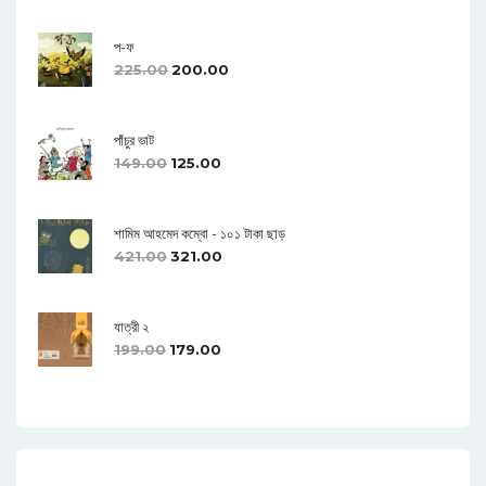
প-ফ
225.00
200.00
পাঁচুর ভাট
149.00
125.00
শামিম আহমেদ কম্বো - ১০১ টাকা ছাড়
421.00
321.00
যাত্রী ২
199.00
179.00