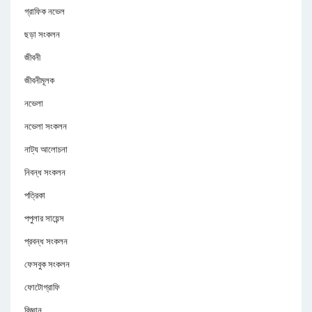
গ্রাফিক নভেল
ছড়া সংকলন
জীবনী
জীবনীমূলক
নভেলা
নভেলা সংকলন
নাট্য আলোচনা
নিবন্ধ সংকলন
পত্রিকা
পপুলার সায়েন্স
প্রবন্ধ সংকলন
ফেসবুক সংকলন
ফোটোগ্রাফি
বিজ্ঞান