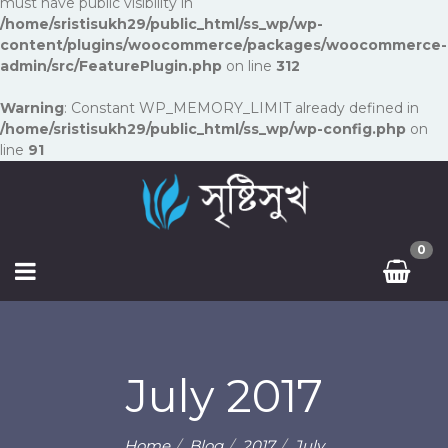
must have public visibility in
/home/sristisukh29/public_html/ss_wp/wp-
content/plugins/woocommerce/packages/woocommerce-
admin/src/FeaturePlugin.php
on line
312
Warning
: Constant WP_MEMORY_LIMIT already defined in
/home/sristisukh29/public_html/ss_wp/wp-config.php
on
line
91
0
July 2017
Home
Blog
2017
July