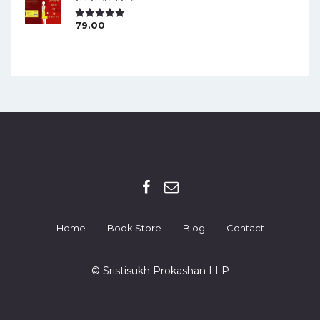
79.00
Rated
5.00
Out Of 5
Home
Book Store
Blog
Contact
© Sristisukh Prokashan LLP