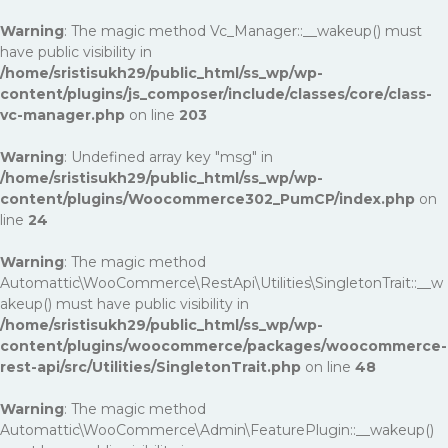
Warning
: The magic method Vc_Manager::__wakeup() must
have public visibility in
/home/sristisukh29/public_html/ss_wp/wp-
content/plugins/js_composer/include/classes/core/class-
vc-manager.php
on line
203
Warning
: Undefined array key "msg" in
/home/sristisukh29/public_html/ss_wp/wp-
content/plugins/Woocommerce302_PumCP/index.php
on
line
24
Warning
: The magic method
Automattic\WooCommerce\RestApi\Utilities\SingletonTrait::__w
akeup() must have public visibility in
/home/sristisukh29/public_html/ss_wp/wp-
content/plugins/woocommerce/packages/woocommerce-
rest-api/src/Utilities/SingletonTrait.php
on line
48
Warning
: The magic method
Automattic\WooCommerce\Admin\FeaturePlugin::__wakeup()