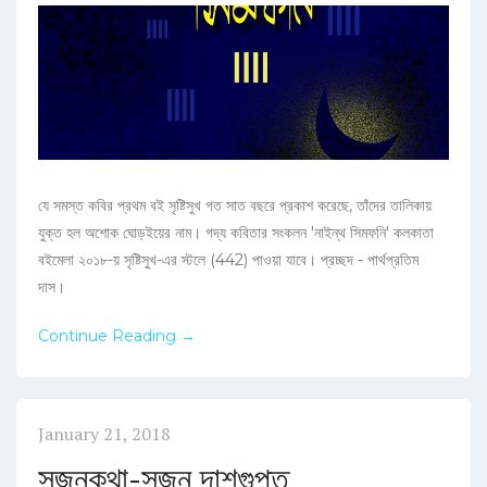
যে সমস্ত কবির প্রথম বই সৃষ্টিসুখ গত সাত বছরে প্রকাশ করেছে, তাঁদের তালিকায়
যুক্ত হল অশোক ঘোড়ইয়ের নাম। গদ্য কবিতার সংকলন 'নাইন্থ সিমফনি' কলকাতা
বইমেলা ২০১৮-য় সৃষ্টিসুখ-এর স্টলে (442) পাওয়া যাবে। প্রচ্ছদ - পার্থপ্রতিম
দাস।
Continue Reading →
January 21, 2018
সুজনকথা-সুজন দাশগুপ্ত