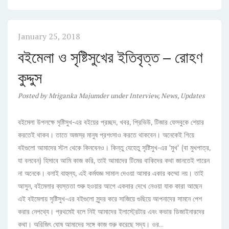
January 25, 2018
বইমেলা ও সৃষ্টিসুখের ইতিবৃত্ত – রোহণ
কুদ্দুস
Posted
by
Mriganka Majumder
under
Interview
,
News
,
Updates
বইমেলা উপলক্ষে সৃষ্টিসুখ-এর বইয়ের প্রচ্ছদ, খবর, প্রিভিউ, টিজার ফেসবুকে শেয়ার
করতেই থাকব। তাতে অজস্র মানুষ প্রশংসাও করতে থাকবেন। অনেকেই গিয়ে
বইগুলো আমাদের স্টল থেকে কিনবেনও। কিন্তু যেহেতু সৃষ্টিসুখ-এর 'মুখ' (বা মুখপাত্র,
যা বলবেন) হিসাবে আমি কাজ করি, তাই আমাদের টিমের বাকিদের কথা জানতেই পারেন
না অনেকে। বলাই বাহুল্য, এই কর্মযজ্ঞ সামাল দেওয়া আমার একার কম্মো নয়। তাই
আসুন, বইমেলার ব্যস্ততা শুরু হওয়ার আগে একবার দেখে নেওয়া যাক কারা আছেন
এই বইমেলায় সৃষ্টিসুখ-এর বইগুলো সুন্দর করে সাজিয়ে গুছিয়ে আপনাদের সামনে পেশ
করার নেপথ্যে। প্রথমেই বলে নিই আমাদের ইলাস্ট্রেটার এবং কভার ডিজাইনারদের
কথা। অরিজিৎ ঘোষ আমাদের সঙ্গে কাজ শুরু করেছে সদ্য। ওর...