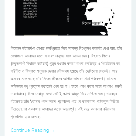
বিমোচন ভট্টাচার্য-র লেখার জনপ্রিয়তা নিয়ে সামান্য বিশ্লেষণ করলেই দেখা যায়, তাঁর
লেখাগুলো আমাদের মতো সাধারণ মানুষের সঙ্গে আড্ডা দেয়। বিখ্যাত পিতার
(মধুসংলাপী বিধায়ক ভট্টাচার্য) পুত্র হওয়ার কারণে বাংলা চলচ্চিত্র ও থিয়েটারের বহু
পরিচিত ও বিখ্যাত মানুষকে দেখার সৌভাগ্য হয়েছে তাঁর ছোটবেলা থেকেই। আর
এসবের সঙ্গে আছে তাঁর নিজের জীবনের আপাত-সাধারণ নানা পর্যবেক্ষণ। আসলে
অভিজ্ঞতা শুধু প্রত্যক্ষ করাতেই শেষ হয় না। তাকে ধারণ করার মতো আধারও জরুরি
দারুণভাবে। বিমোচনবাবুর লেখা সেটাই চোখে আঙুল দিয়ে দেখিয়ে দেয়। গতবছর
বইমেলায় তাঁর 'তোমার পরশ আসে' প্রকাশের পরে যে ভালোবাসা পাঠককুল ফিরিয়ে
দিয়েছেন, তা এককথায় আমাদের জন্যে অভূতপূর্ব। এই বছর কলকাতা বইমেলায়
প্রকাশিত হতে চলেছে...
Continue Reading →