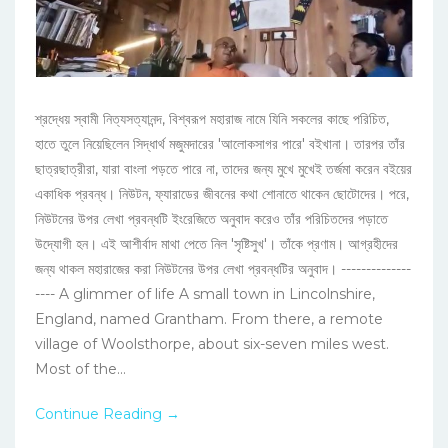
শ্রদ্ধেয় স্বামী নিত্যসত্যানন্দ, বিশ্বরূপ মহারাজ নামে যিনি সকলের কাছে পরিচিত,
হাতে তুলে নিয়েছিলেন সিদ্ধার্থ মজুমদারের 'আলোকসাগর পারে' বইখানা। তারপর তাঁর
ছাত্রছাত্রীরা, যারা বাংলা পড়তে পারে না, তাদের জন্য মুখে মুখেই তর্জমা করেন বইয়ের
একাধিক প্রবন্ধ। নিউটন, ফ্যারাডের জীবনের কথা শোনাতে থাকেন ছোটোদের। পরে,
নিউটনের উপর লেখা প্রবন্ধটি ইংরেজিতে অনুবাদ করেও তাঁর পরিচিতদের পড়াতে
উদ্যোগী হন। এই আশীর্বাদ মাথা পেতে নিল 'সৃষ্টিসুখ'। তাঁকে প্রণাম। আগ্রহীদের
জন্য থাকল মহারাজের করা নিউটনের উপর লেখা প্রবন্ধটির অনুবাদ। --------------
---- A glimmer of life A small town in Lincolnshire,
England, named Grantham. From there, a remote
village of Woolsthorpe, about six-seven miles west.
Most of the...
Continue Reading →