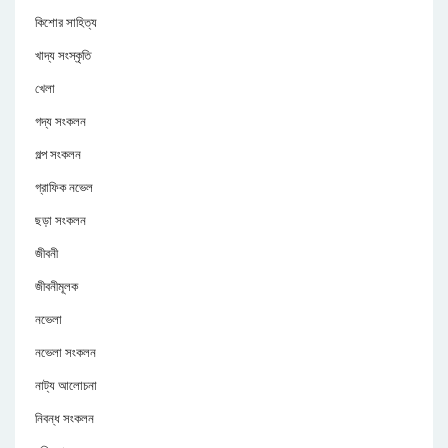
কিশোর সাহিত্য
খাদ্য সংস্কৃতি
খেলা
গদ্য সংকলন
গল্প সংকলন
গ্রাফিক নভেল
ছড়া সংকলন
জীবনী
জীবনীমূলক
নভেলা
নভেলা সংকলন
নাট্য আলোচনা
নিবন্ধ সংকলন