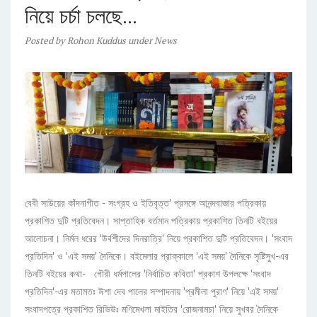
নিয়ে চর্চা চলছে…
Posted
by
Rohon Kuddus
under
News
বেবী সাউয়ের কাঁদনাগীত - সংগ্রহ ও ইতিবৃত্ত' প্রসঙ্গে আনন্দবাজার পত্রিকায়
প্রকাশিত দুটি প্রতিবেদন। সাপ্তাহিক বর্তমান পত্রিকায় প্রকাশিত তিনটি বইয়ের
আলোচনা। নির্মল ধরের 'উর্বশীদের দিনরাত্রি' নিয়ে প্রকাশিত দুটি প্রতিবেদন। 'সংবাদ
প্রতিদিন' ও 'এই সময়' দৈনিকে। বইমেলার প্রাক্কালে 'এই সময়' দৈনিকে সৃষ্টিসুখ-এর
তিনটি বইয়ের কথা- গৌরী ধর্মপালের 'নির্বাচিত কবিতা' প্রকাশ উপলক্ষে 'সংবাদ
প্রতিদিন'-এর মতামতঃ ঈশা দেব পালের সম্পাদনায় 'প্রমীলা পুরাণ' নিয়ে 'এই সময়'
সংবাদপত্রে প্রকাশিত রিভিউঃ মণিমেখলা মাইতির 'রোজনামচা' নিয়ে সুখবর দৈনিকে