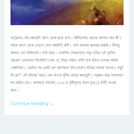
অণুগল্পের শেষ মোচড়টা আগে থেকে ছকে রাখা। কিস্তিমাত ধরনের ব্যাপার আর কী।
পাঠক আগে থেকে দেখতে পেলে মজাটাই মাটি। তাই মগজের ব্যবহার জরুরি। কিন্তু
আদতে তো সাহিত্যই। তাই হৃদয়। দেবাশিস সেনগুপ্তের নতুন বইয়ে এই দুটোর
প্রয়োগ এমনভাবে মিলেমিশে গেছে যে, প্রিয় পাঠক, বইটা হয়ে উঠতে চলেছে সার্থক
পেজটার্নার। একটার পর একটা গল্প আপনাকে টেনে রাখবে বইয়ের পাতায় পাতায়। শুধুই
কি গল্প? এই বইয়ের আরও এক পাওনা সুমিত রায়ের জাদুতুলি। প্রচ্ছদ আর অলংকরণ
মন ভরিয়ে দেয়। কলকাতা বইমেলা ২০১৮-য় সৃষ্টিসুখের স্টলে (৪৪২) বইটি পাওয়া
যাবে।
Continue Reading →