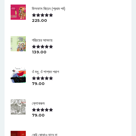
ফিসফাস কিচেন (প্রথম পর্ব)
225.00
Rated
5.00
Out Of 5
পরিচয়ের আড্ডায়
139.00
Rated
5.00
Out Of 5
ওঁ মধু, ওঁ শাশ্বত পরাগ
79.00
Rated
5.00
Out Of 5
ক্লোকরুম
79.00
Rated
5.00
Out Of 5
কেউ কোথাও যাবে না