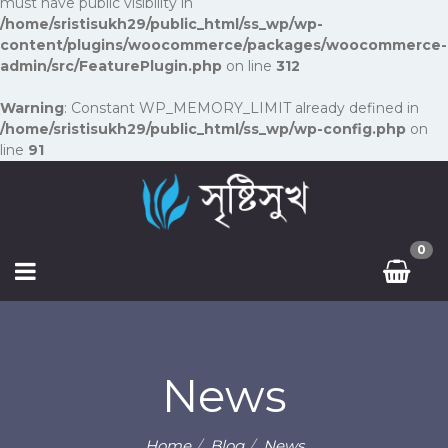
must have public visibility in
/home/sristisukh29/public_html/ss_wp/wp-
content/plugins/woocommerce/packages/woocommerce-
admin/src/FeaturePlugin.php
on line
312
Warning
: Constant WP_MEMORY_LIMIT already defined in
/home/sristisukh29/public_html/ss_wp/wp-config.php
on
line
91
0
News
Home
Blog
News