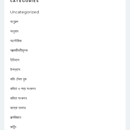
CATEGORIES
Uncategorized
অণুগল্প
অনুবাদ
অলৌকিক
আত্মজীবনীমূলক
ইতিহাস
উপন্যাস
কফি টেবল বুক
কবিতা ও গদ্য সংকলন
কবিতা সংকলন
কম্বো অফার
কল্পবিজ্ঞান
কার্টুন