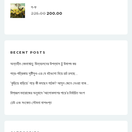
প-ফ
225.00
200.00
RECENT POSTS
অন্তহীন বেদনাঋতু: ভিন্নচলনের উপন্যাস || উমাপদ কর
পত্র-পত্রিকায় সৃষ্টিসুখ-এর যে বইগুলো নিয়ে চর্চা চলছে…
‘কুড়িয়ে বাড়িয়ে’ পড়ে কী বলছেন পাঠক? আসুন জেনে নেওয়া যাক…
বিশ্বরূপ মহারাজের অনুবাদে ‘আলোকসাগর পারে’র নির্বাচিত অংশ
ঢেউ এবং সংকেত-সৌমনা দাশগুপ্ত