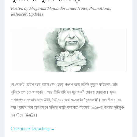
Posted
by
Mriganka Majumder
under
News
,
Promotions
,
Releases
,
Updates
যে লোকটি তেইশ বছর বয়সে দেশ ছেড়ে পঞ্চাশ বছর মার্কিন মুলুকে কাটালেন, তাঁর
ঝুলিতে গল্প তো থাকবেই। আর তিনি যদি হন সুলেখক? সোনায় সোহাগা। সুজন
দাশগুপ্তের স্বভাবসিদ্ধ উইট, হিউমারে ভরা আত্মকথন 'সুজনকথা'। দেবাশীষ রায়ের
করা প্রচ্ছদ আর অলংকরণে সজ্জিত বইটি কলকাতা বইমেলা ২০১৮-য় থাকছে সৃষ্টিসুখ-
এর স্টলে (442)।
Continue Reading →