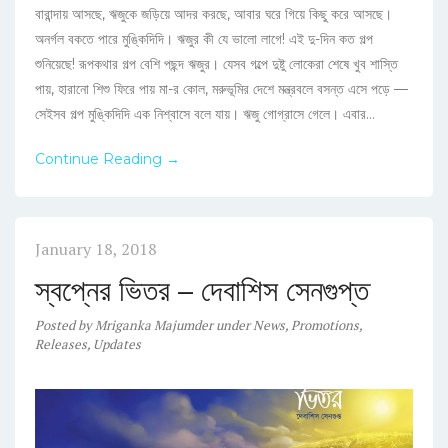
বারান্দায় আসছে, ঋজুকে জড়িয়ে আদর করছে, আবার ঘরে গিয়ে কিছু করে আসছে।
অনর্গল বকতে পারে মুঙ্কিদিদি। ঋজুর কী যে ভালো লাগে! এই দু-দিন কত গল্প
শুনিয়েছে! রূপকথার গল্প বেশি পছন্দ ঋজুর। যেসব গল্পে দুষ্টু লোকেরা শেষে খুব শাস্তি
পায়, হারানো শিশু ফিরে পায় মা-র কোল, মরুভূমির দেশে মন্ত্রবলে বসন্ত এসে পড়ে —
সেইসব গল্প মুঙ্কিদিদি এক নিশ্বাসে বলে যায়। ঋজু গোগ্রাসে গেলে। এবার...
Continue Reading →
January 18, 2018
স্বপ্নের ভিতর – দেবাশিস সেনগুপ্ত
Posted
by
Mriganka Majumder
under
News
,
Promotions
,
Releases
,
Updates