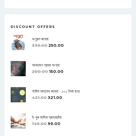
n
DISCOUNT OFFERS
অণুগল্প কম্বো
339.00
250.00
আবহমান প্রথম সংখ্যা
200.00
150.00
শামিম আহমেদ কম্বো - ১০১ টাকা ছাড়
421.00
321.00
ই-বুক মাসিক গ্রাহকচাঁদা
149.00
99.00