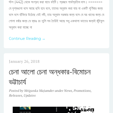
স্টল (442) থেকে সংগ্রহ করা যাবে বইটি। প্রচ্ছদ পার্থপ্রতিম দাস। =======
যে দৃশ্যগুলো বসে আছে ছবি হবে বলে, তাদের অনুবাদ করা যায় না একটি পূর্ণিমার জন্য
বসে বসে হাঁফিয়ে উঠেছে যেই নদী, তার অনুবাদ দরজার জন্য বসে যে ঘর ধানের জন্য যে
গোলা বর্ষার জন্য যে ব্যাঙ রং তুলি সব তৈরিই আছে শুধু একথালা ভাতের জন্যই জুঁইফুল
অনুবাদ করা যাচ্ছে না
Continue Reading →
January 26, 2018
চেনা আলো চেনা অন্ধকার-বিমোচন
ভট্টাচার্য
Posted
by
Mriganka Majumder
under
News
,
Promotions
,
Releases
,
Updates