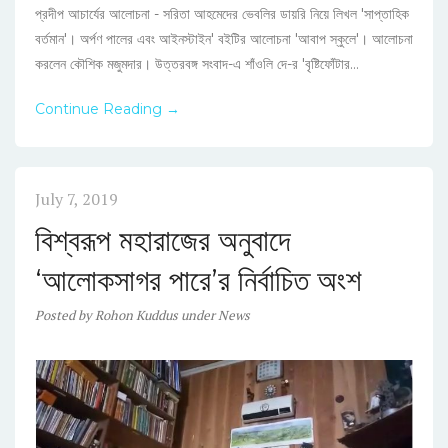
প্রদীপ আচার্যের আলোচনা - সরিতা আহমেদের ভেবলির ডায়রি নিয়ে লিখল 'সাপ্তাহিক
বর্তমান'। অর্পণ পালের এবং আইনস্টাইন' বইটির আলোচনা 'আবাপ স্কুলে'। আলোচনা
করলেন কৌশিক মজুমদার। উত্তরবঙ্গ সংবাদ-এ শাঁওলি দে-র 'বৃষ্টিফোঁটার...
Continue Reading →
July 7, 2019
বিশ্বরূপ মহারাজের অনুবাদে
‘আলোকসাগর পারে’র নির্বাচিত অংশ
Posted
by
Rohon Kuddus
under
News