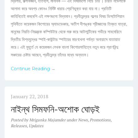
থ্রিলার, কল্পবিজ্ঞান, ইতিহাস, মানবিক — এই বিষয়গুলো নিয়ে ‘চার’। চারটি নভেলাকে
আলাদা করে অবশ্য কোনও নির্দিষ্ট ধারায় শ্রেণিভুক্ত করা যায় না। প্রতিটি
কাহিনিতেই কমবেশি এই লক্ষণগুলো বিদ্যমান। প্রবীরেন্দ্রর গল্পের বিষয় ডিসটোপিয়ান
পৃথিবীতে কয়েকজন কিশোরের অ্যাডভেঞ্চার, অতীশ দীপঙ্কর শ্রীজ্ঞানের তিব্বত যাত্রা,
মানুষের নিয়তি-নিয়ন্ত্রক কম্পিউটার থেকে শুরু করে আটলান্টিকের গভীরে সাবমেরিনে
দ্বিতীয় বিশ্বযুদ্ধের স্পাই-কাউন্টার স্পাইয়ের মারণখেলা পর্যন্ত অনায়াসে যাতায়াত
করে। এই মুহূর্তে যে কয়েকজন লেখক বাংলা কিশোরসাহিত্যে নতুন করে প্রাণবিন্দু
সঞ্চারের চেষ্টায় আছেন, প্রবীরেন্দ্র তাঁদের মধ্যে অন্যতম।
Continue Reading →
January 22, 2018
নাইন্থ সিমফনি-অশোক ঘোড়ই
Posted
by
Mriganka Majumder
under
News
,
Promotions
,
Releases
,
Updates