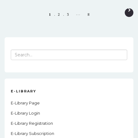
P
…
1
2
3
8
o
s
t
n
Search
for:
a
v
i
g
E-LIBRARY
a
E-Library Page
t
E-Library Login
i
E-Library Registration
o
E-Library Subscription