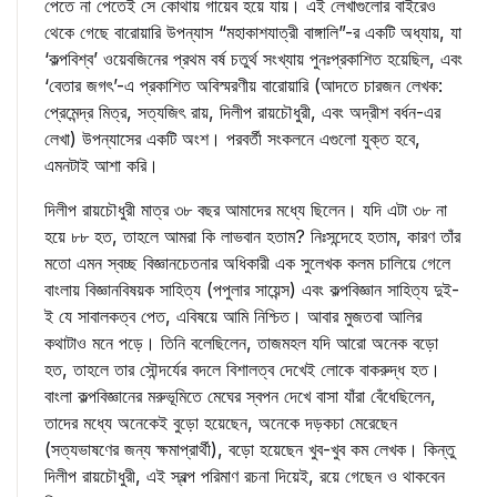
পেতে না পেতেই সে কোথায় গায়েব হয়ে যায়। এই লেখাগুলোর বাইরেও
থেকে গেছে বারোয়ারি উপন্যাস “মহাকাশযাত্রী বাঙ্গালি”-র একটি অধ্যায়, যা
‘কল্পবিশ্ব’ ওয়েবজিনের প্রথম বর্ষ চতুর্থ সংখ্যায় পুনঃপ্রকাশিত হয়েছিল, এবং
‘বেতার জগৎ’-এ প্রকাশিত অবিস্মরণীয় বারোয়ারি (আদতে চারজন লেখক:
প্রেমেন্দ্র মিত্র, সত্যজিৎ রায়, দিলীপ রায়চৌধুরী, এবং অদ্রীশ বর্ধন-এর
লেখা) উপন্যাসের একটি অংশ। পরবর্তী সংকলনে এগুলো যুক্ত হবে,
এমনটাই আশা করি।
দিলীপ রায়চৌধুরী মাত্র ৩৮ বছর আমাদের মধ্যে ছিলেন। যদি এটা ৩৮ না
হয়ে ৮৮ হত, তাহলে আমরা কি লাভবান হতাম? নিঃসন্দেহে হতাম, কারণ তাঁর
মতো এমন স্বচ্ছ বিজ্ঞানচেতনার অধিকারী এক সুলেখক কলম চালিয়ে গেলে
বাংলায় বিজ্ঞানবিষয়ক সাহিত্য (পপুলার সায়েন্স) এবং কল্পবিজ্ঞান সাহিত্য দুই-
ই যে সাবালকত্ব পেত, এবিষয়ে আমি নিশ্চিত। আবার মুজতবা আলির
কথাটাও মনে পড়ে। তিনি বলেছিলেন, তাজমহল যদি আরো অনেক বড়ো
হত, তাহলে তার সৌন্দর্যের বদলে বিশালত্ব দেখেই লোকে বাকরুদ্ধ হত।
বাংলা কল্পবিজ্ঞানের মরুভূমিতে মেঘের স্বপন দেখে বাসা যাঁরা বেঁধেছিলেন,
তাদের মধ্যে অনেকেই বুড়ো হয়েছেন, অনেকে দড়কচা মেরেছেন
(সত্যভাষণের জন্য ক্ষমাপ্রার্থী), বড়ো হয়েছেন খুব-খুব কম লেখক। কিন্তু
দিলীপ রায়চৌধুরী, এই স্বল্প পরিমাণ রচনা দিয়েই, রয়ে গেছেন ও থাকবেন