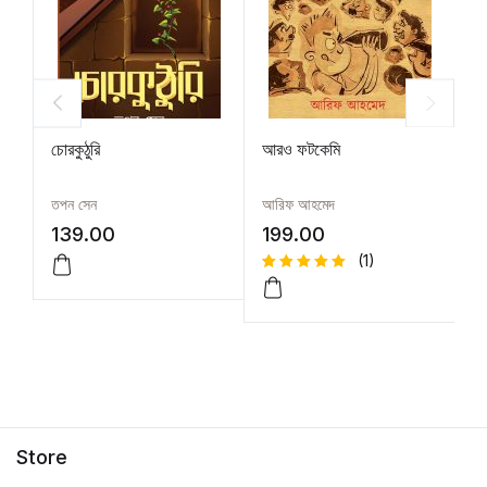
চোরকুঠুরি
আরও ফটকেমি
পা
তপন সেন
আরিফ আহমেদ
দী
139.00
199.00
1
(1)
Rated
1
5.00
out
of 5
based on
customer
rating
Store