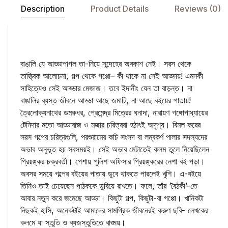
Description
Product Details
Reviews (0)
বাঙালি যে আড্ডাপাগল তা-নিয়ে সন্দেহের অবকাশ নেই। সরস থেকে
তাত্ত্বিক আলোচনা, গল্প থেকে গপ্পো– কী থাকে না সেই আড্ডায়! এমনকী
সাহিত্যেও সেই আড্ডার মেজাজ। তবে ইদানীং যেন তা বাড়ন্ত। না
বাঙালির ব্যস্ত জীবনে আড্ডা আছে জমাটি, না আছে বইয়ের পাতায়!
ত্রৈলোক্যনাথের ডমরুধর, প্রেমেন্দ্র মিত্রের ঘনাদা, নারায়ণ গঙ্গোপাধ্যায়ের
টেনিদার মতো আড্ডাবাজ ও মজার চরিত্ররা হঠাৎই অদৃশ্য। বিমল করের
সরস গল্পের চরিত্রগুলি, পরশুরামের কচি সংসদ বা লম্বকর্ণ পালার সদস্যদের
অভাব অনুভূত হয় সবসময়ই। সেই অভাব মেটাতেই কলম তুলে নিয়েছিলেন
প্রিয়ঙ্কর চক্রবর্তী। পেশায় পুলিশ অফিসার প্রিয়ঙ্করের নেশা বই পড়া।
অবসর সময়ে গল্পের বইয়ের পাতায় ডুবে থাকতে পারলেই খুশি। এ-বইয়ে
তিনিও তাই চেয়েছেন পাঠককে ডুবিয়ে রাখতে। ফলে, তাঁর ‘বৈঠকী’-তে
আবার নতুন করে জমেছে আড্ডা। কিছুটা গল্প, কিছুটা-বা গপ্পো। খানিকটা
নিছকই হাসি, অনেকটাই আমাদের সামগ্রিক জীবনেরই করুণ ছবি- লেখকের
কলমে যা স্তুতি ও ব্যজস্তুতিতে বাঙ্ময়।