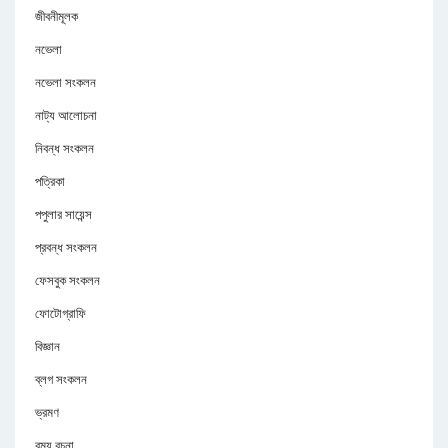
জীবনীমূলক
নভেলা
নভেলা সংকলন
নাট্য আলোচনা
নিবন্ধ সংকলন
পত্রিকা
পপুলার সায়েন্স
প্রবন্ধ সংকলন
ফেসবুক সংকলন
ফোটোগ্রাফি
বিজ্ঞান
ব্লগ সংকলন
ভ্রমণ
রম্য রচনা