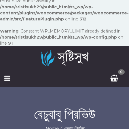
must have public visibility in
/home/sristisukh29/public_html/ss_wp/wp-
content/plugins/woocommerce/packages/woocommerce-
admin/src/FeaturePlugin.php
on line
312
Warning
: Constant WP_MEMORY_LIMIT already defined in
/home/sristisukh29/public_html/ss_wp/wp-config.php
on
line
91
0
বেচুবাবু প্রিভিউ
Home
বেচুবাবু প্রিভিউ