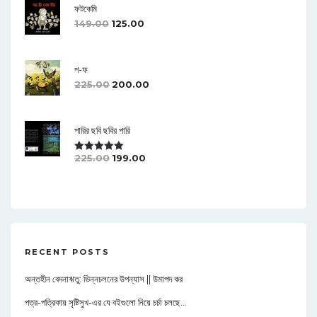
ফটকেমি
12
149.00
125.00
প-ফ
225.00
200.00
13
পারির ছবি ছবির পারি
225.00
199.00
Rated
5.00
Out Of 5
RECENT POSTS
অন্তহীন বেদনাঋতু: ভিন্নচলনের উপন্যাস || উমাপদ কর
পত্র-পত্রিকায় সৃষ্টিসুখ-এর যে বইগুলো নিয়ে চর্চা চলছে…