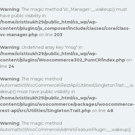
Warning
: The magic method Vc_Manager::__wakeup() must
have public visibility in
/home/sristisukh29/public_html/ss_wp/wp-
content/plugins/js_composer/include/classes/core/class-
vc-manager.php
on line
203
Warning
: Undefined array key "msg" in
/home/sristisukh29/public_html/ss_wp/wp-
content/plugins/Woocommerce302_PumCP/index.php
on
line
24
Warning
: The magic method
Automattic\WooCommerce\RestApi\Utilities\SingletonTrait::__w
akeup() must have public visibility in
/home/sristisukh29/public_html/ss_wp/wp-
content/plugins/woocommerce/packages/woocommerce-
rest-api/src/Utilities/SingletonTrait.php
on line
48
Warning
: The magic method
Automattic\WooCommerce\Admin\FeaturePlugin::__wakeup()