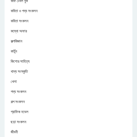
কফি টেবল বুক
কবিতা ও গদ্য সংকলন
কবিতা সংকলন
কম্বো অফার
কল্পবিজ্ঞান
কার্টুন
কিশোর সাহিত্য
খাদ্য সংস্কৃতি
খেলা
গদ্য সংকলন
গল্প সংকলন
গ্রাফিক নভেল
ছড়া সংকলন
জীবনী