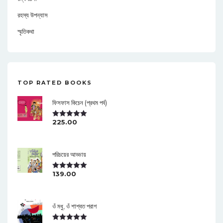
রহস্য উপন্যাস
স্মৃতিকথা
TOP RATED BOOKS
ফিসফাস কিচেন (প্রথম পর্ব)
225.00
Rated
5.00
Out Of 5
পরিচয়ের আড্ডায়
139.00
Rated
5.00
Out Of 5
ওঁ মধু, ওঁ শাশ্বত পরাগ