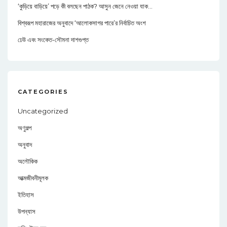
‘কুড়িয়ে বাড়িয়ে’ পড়ে কী বলছেন পাঠক? আসুন জেনে নেওয়া যাক…
বিশ্বরূপ মহারাজের অনুবাদে ‘আলোকসাগর পারে’র নির্বাচিত অংশ
ঢেউ এবং সংকেত-সৌমনা দাশগুপ্ত
CATEGORIES
Uncategorized
অণুগল্প
অনুবাদ
অলৌকিক
আত্মজীবনীমূলক
ইতিহাস
উপন্যাস