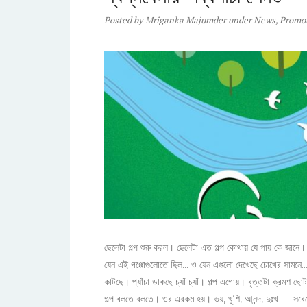
Posted
by
Mriganka Majumder
under
News
,
Promo
ছেলেটা গল্প শুরু করল। ছেলেটা এত গল্প কোথায় যে পায় কে জা
যেন এই গপ্পোগুলোতে ছিল... ও যেন এগুলো দেখেছে চোখের সামনে.
কাটছে। প্যাঁচা ডাকছে চ্যাঁ চ্যাঁ। গল্প এগোয়। বৃত্তটা ক্র
গল্প বলতে বলতে। ওর এরকম হয়। ভয়, খুশি, আনন্দ, দুঃখ — সবে