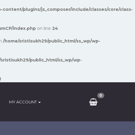
-content/plugins/js_composer/include/classes/core/class-
umCP/index.php
on line
24
in
/home/sristisukh29/public_html/ss_wp/wp-
sristisukh29/public_html/ss_wp/wp-
1
0
MY ACCOUNT