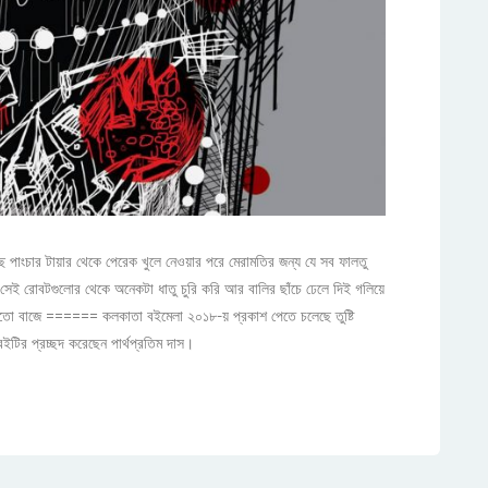
েছে পাংচার টায়ার থেকে পেরেক খুলে নেওয়ার পরে মেরামতির জন্য যে সব ফালতু
 সেই রোবটগুলোর থেকে অনেকটা ধাতু চুরি করি আর বালির ছাঁচে ঢেলে দিই গলিয়ে
 মতো বাজে ====== কলকাতা বইমেলা ২০১৮-য় প্রকাশ পেতে চলেছে তুষ্টি
ই বইটির প্রচ্ছদ করেছেন পার্থপ্রতিম দাস।