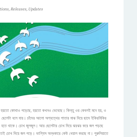
tions
,
Releases
,
Updates
নে। হয়তো কোথাও পড়েছে, হয়তো কখনও ভেবেছে। কিন্তু ওর কেবলই মনে হয়, ও
.. ছেলেটা বলে যায়। চাঁদের আলো অশ্বত্থের পাতার মাঝ দিয়ে ছাদে ইকিরমিকির
মশ ছোট হতে থাকে। চোখ জুলজুল। আর ছেলেটার চোখ দিয়ে ঝরঝর করে জল পড়ছে
তেই চোখ দিয়ে জল পড়ে। ভাগ্যিস অন্ধকারে কেউ খেয়াল করছে না। পুরুলিয়াতে