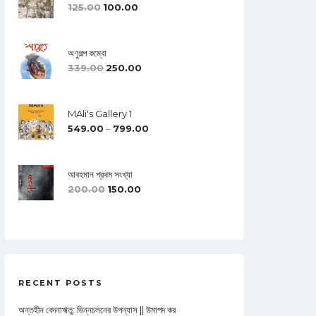
125.00
100.00
অণুগল্প কম্বো
339.00
250.00
MAli's Gallery 1
549.00
–
799.00
আবহমান প্রথম সংখ্যা
200.00
150.00
RECENT POSTS
অন্তহীন বেদনাঋতু: ভিন্নচলনের উপন্যাস || উমাপদ কর