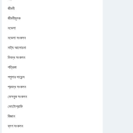
জীবনী
জীবনীমূলক
নভেলা
নভেলা সংকলন
নাট্য আলোচনা
নিবন্ধ সংকলন
পত্রিকা
পপুলার সায়েন্স
প্রবন্ধ সংকলন
ফেসবুক সংকলন
ফোটোগ্রাফি
বিজ্ঞান
ব্লগ সংকলন