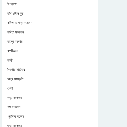
উপন্যাস
কফি টেবল বুক
কবিতা ও গদ্য সংকলন
কবিতা সংকলন
কম্বো অফার
কল্পবিজ্ঞান
কার্টুন
কিশোর সাহিত্য
খাদ্য সংস্কৃতি
খেলা
গদ্য সংকলন
গল্প সংকলন
গ্রাফিক নভেল
ছড়া সংকলন