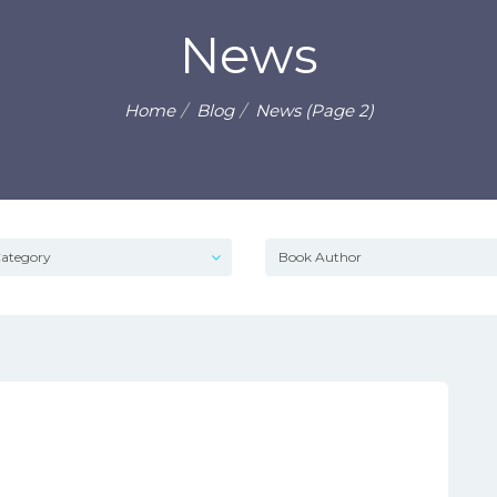
News
Home
Blog
News (Page 2)