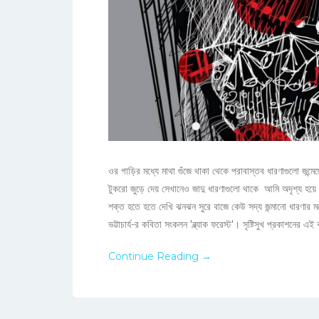
ওর গাড়ির মধ্যে মাথা গুঁজে থাকা থেকে পরাবাস্তব ধারণাগুলো জন্ম
টুকরো জুড়ে দেয় সেখানেও জাদু ধারণাগুলো থাকে আমি অদৃশ্য হয়ে
শক্ত হতে হতে দেখি ঝনঝন সুরে বাজে কেউ সদ্য জন্মানো ধারণার
ভট্টাচার্য-র কবিতা সংকলন 'ব্ল্যাক ফরেস্ট'। সৃষ্টিসুখ প্রকাশনের এ
Continue Reading →