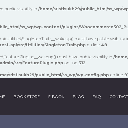
ublic visibility in
/home/sristisukh29/public_html/ss_wp/wp
public_html/ss_wp/wp-content/plugins/Woocommerce302_P
lities\SingletonTrait::__wakeup() must have public visibility 
-api/src/Utilities/SingletonTrait.php
on line
48
turePlugin::__wakeup() must have public visibility in
/home/
dmin/src/FeaturePlugin.php
on line
312
me/sristisukh29/public_html/ss_wp/wp-config.php
on line
9
ME
BOOK STORE
E-BOOK
BLOG
FAQ
CONTACT