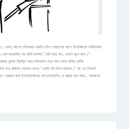
 বড়। যেমন, আগের বইমেলায় একদিন স্টল গোছানোর আগে বিশ্বজিৎকে অমিতাভদা
বেশ কয়েকটার পর আমি বললাম, "নোট করে নাও, নাহলে ভুলে যাবে।"
মার যুগপৎ বিরক্তি আর অবিশ্বাস দেখে পাশ থেকে বাপির (নাকি
ঘটনা পরে কাউকে শোনালে বলেন, "একটা বই লিখে ফ্যালো।" বই তো লিখবই
ে। প্রচ্ছদ আর ইলাস্ট্রেশানের মেল চালাচালিও যে মজার হতে পারে... সাধারণত