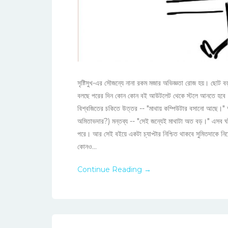
সৃষ্টিসুখ-এর সৌজন্যে নানা রকম মজার অভিজ্ঞতা রোজ হয়। ছোট
বলছে পরের দিন কোন কোন বই আউটলেট থেকে স্টলে আনতে হবে। 
বিশ্বজিতের চকিতে উত্তর -- "মাথায় কম্পিউটার বসানো আছে।" আ
অমিতাভদার?) মন্তব্য -- "সেই জন্যেই মাথাটা অত বড়।" এসব 
পরে। আর সেই বইয়ে একটা চ্যাপ্টার নিশ্চিত থাকবে সুমিতদাকে নিয়
কোনও...
Continue Reading →