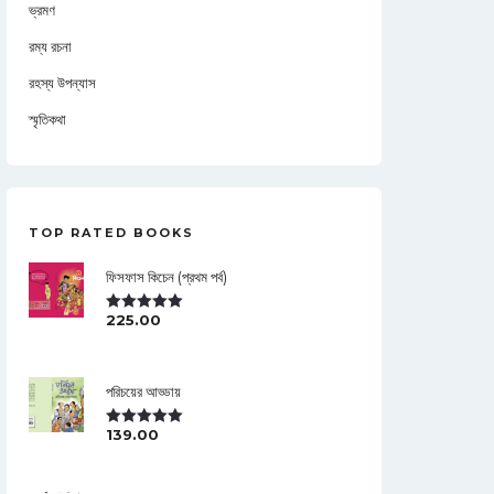
ভ্রমণ
রম্য রচনা
রহস্য উপন্যাস
স্মৃতিকথা
TOP RATED BOOKS
ফিসফাস কিচেন (প্রথম পর্ব)
225.00
Rated
5.00
Out Of 5
পরিচয়ের আড্ডায়
139.00
Rated
5.00
Out Of 5