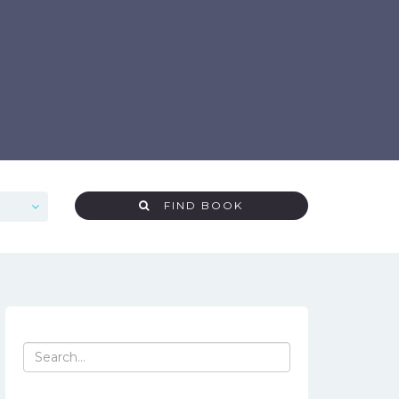
FIND BOOK
Search
for: