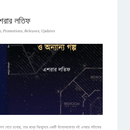
এশরার লতিফ
s
,
Promotions
,
Releases
,
Updates
কাশ পেতে চলেছে, তার মধ্যে নিঃসন্দেহে একটি উল্লেখযোগ্য বই এশরার লতিফের