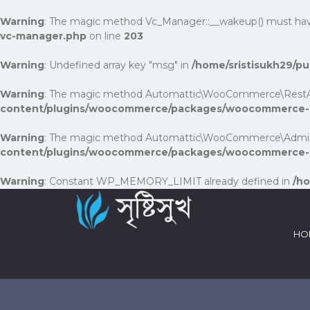
Warning
: The magic method Vc_Manager::__wakeup() must have p
vc-manager.php
on line
203
Warning
: Undefined array key "msg" in
/home/sristisukh29/
Warning
: The magic method Automattic\WooCommerce\RestApi\Uti
content/plugins/woocommerce/packages/woocommerce-rest
Warning
: The magic method Automattic\WooCommerce\Admin\Fea
content/plugins/woocommerce/packages/woocommerce-a
Warning
: Constant WP_MEMORY_LIMIT already defined in
/ho
HO