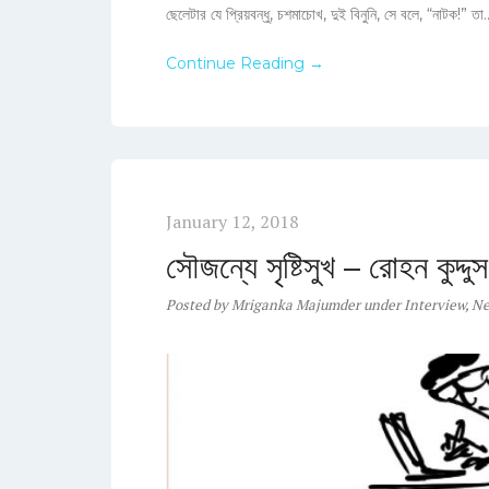
ছেলেটার যে প্রিয়বন্ধু, চশমাচোখ, দুই বিনুনি, সে বলে, “নাটক!” তা..
Continue Reading →
January 12, 2018
সৌজন্যে সৃষ্টিসুখ – রোহন কুদ্দুস
Posted
by
Mriganka Majumder
under
Interview
,
Ne