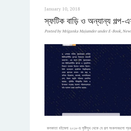
January 10, 2018
স্ফটিক বাড়ি ও অন্যান্য গল্প-
Posted
by
Mriganka Majumder
under
E-Book
,
New
কলকাতা বইমেলা ২০১৮-য় সৃষ্টিসুখ থেকে যে গল্প সংকলনগুলো প্র