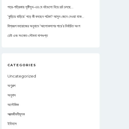
পত্র-পত্রিকায় সৃষ্টিসুখ-এর যে বইগুলো নিয়ে চর্চা চলছে…
‘কুড়িয়ে বাড়িয়ে’ পড়ে কী বলছেন পাঠক? আসুন জেনে নেওয়া যাক…
বিশ্বরূপ মহারাজের অনুবাদে ‘আলোকসাগর পারে’র নির্বাচিত অংশ
ঢেউ এবং সংকেত-সৌমনা দাশগুপ্ত
CATEGORIES
Uncategorized
অণুগল্প
অনুবাদ
অলৌকিক
আত্মজীবনীমূলক
ইতিহাস