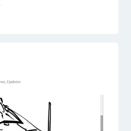
.
ws
,
Updates