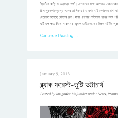
'স্ফটিক বাড়ি ও অন্যান্য গল্প'। এশরারের সঙ্গে আমাদের যোগাযোগ প
ছিল পুরস্কারপ্রাপ্ত গল্পের তালিকায়। তারপর এই লেখকের গল্প 
বেরোতে চলেছে সেইসব গল্প। যারা এশারার লতিফের গল্পের সঙ্গে
দুটি গল্প পড়ে নিতে পারবেন। অ্যাপ ডাউনলোডের লিংক বইটির প্
Continue Reading →
January 9, 2018
ব্ল্যাক ফরেস্ট-তুষ্টি ভট্টাচার্য
Posted
by
Mriganka Majumder
under
News
,
Promo