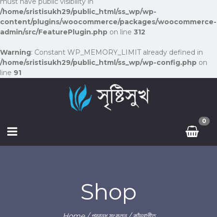
must have public visibility in
/home/sristisukh29/public_html/ss_wp/wp-
content/plugins/woocommerce/packages/woocommerce-
admin/src/FeaturePlugin.php
on line
312
Warning
: Constant WP_MEMORY_LIMIT already defined in
/home/sristisukh29/public_html/ss_wp/wp-config.php
on
line
91
0
Shop
Home
/
প্রবন্ধ সংকলন
/ কাঁদনাগীত