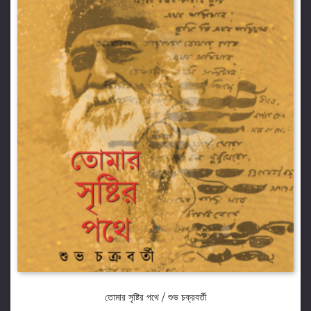
তোমার সৃষ্টির পথে / শুভ চক্রবর্তী