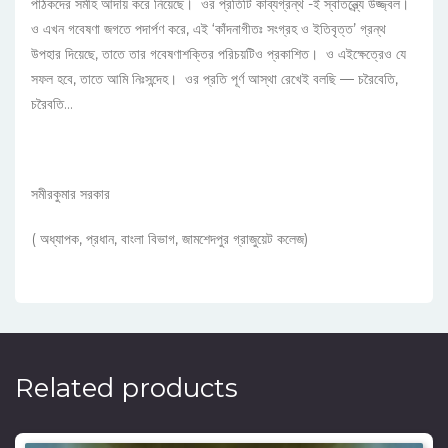
পাঠকদের সমীহ আদায় করে নিয়েছে। ওর প্রতিটি কাব্যগ্রন্থ -ই স্বাতন্ত্র্যে উজ্জ্বল।
ও এখন গবেষণা জগতে পদার্পণ করে, এই ‘কাঁদনাগীতঃ সংগ্রহ ও ইতিবৃত্ত’ গ্রন্থ
উপহার দিয়েছে, তাতে তার গবেষণাশক্তির পরিচয়টিও প্রকাশিত। ও এইক্ষেত্রেও যে
সফল হবে, তাতে আমি নিঃসন্দেহ। ওর প্রতি পূর্ণ আস্থা রেখেই বলছি — চরৈবেতি,
চরৈবতি…
সমীরকুমার সরকার
( অধ্যাপক, প্রধান, বাংলা বিভাগ, জামশেদপুর গ্রাজুয়েট কলেজ)
Related products