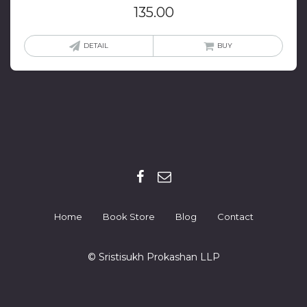
135.00
DETAIL
BUY
Home
Book Store
Blog
Contact
© Sristisukh Prokashan LLP