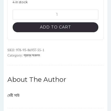
4 in stock
কাঁদনাগীত
quantity
ADD TO CART
SKU:
978-93-86937-55-1
Category:
প্রবন্ধ সংকলন
About The Author
বেবী সাউ