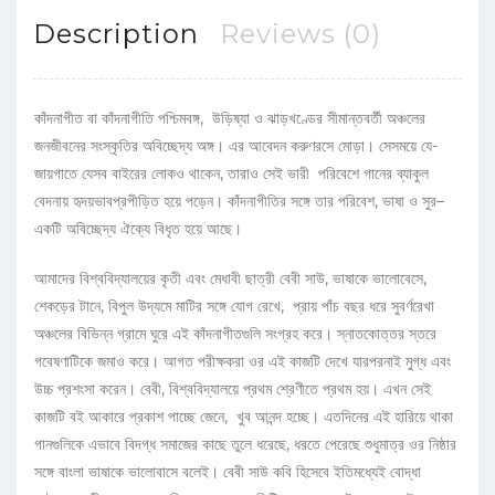
Description
Reviews (0)
কাঁদনাগীত বা কাঁদনাগীতি পশ্চিমবঙ্গ, উড়িষ্যা ও ঝাড়খণ্ডের সীমান্তবর্তী অঞ্চলের
জনজীবনের সংস্কৃতির অবিচ্ছেদ্য অঙ্গ। এর আবেদন করুণরসে মোড়া। সেসময়ে যে-
জায়গাতে যেসব বাইরের লোকও থাকেন, তারাও সেই ভারী পরিবেশে গানের ব্যাকুল
বেদনায় হৃদয়ভাবপ্রপীড়িত হয়ে পড়েন। কাঁদনাগীতির সঙ্গে তার পরিবেশ, ভাষা ও সুর–
একটি অবিচ্ছেদ্য ঐক্যে বিধৃত হয়ে আছে।
আমাদের বিশ্ববিদ্যালয়ের কৃতী এবং মেধাবী ছাত্রী বেবী সাউ, ভাষাকে ভালোবেসে,
শেকড়ের টানে, বিপুল উদ্যমে মাটির সঙ্গে যোগ রেখে, প্রায় পাঁচ বছর ধরে সুবর্ণরেখা
অঞ্চলের বিভিন্ন গ্রামে ঘুরে এই কাঁদনাগীতগুলি সংগ্রহ করে। স্নাতকোত্তর স্তরে
গবেষণাটিকে জমাও করে। আগত পরীক্ষকরা ওর এই কাজটি দেখে যারপরনাই মুগ্ধ এবং
উচ্চ প্রশংসা করেন। বেবী, বিশ্ববিদ্যালয়ে প্রথম শ্রেণীতে প্রথম হয়। এখন সেই
কাজটি বই আকারে প্রকাশ পাচ্ছে জেনে, খুব আনন্দ হচ্ছে। এতদিনের এই হারিয়ে থাকা
গানগুলিকে এভাবে বিদগ্ধ সমাজের কাছে তুলে ধরেছে, ধরতে পেরেছে শুধুমাত্র ওর নিষ্ঠার
সঙ্গে বাংলা ভাষাকে ভালোবাসে বলেই। বেবী সাউ কবি হিসেবে ইতিমধ্যেই বোদ্ধা