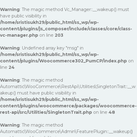
Warning
: The magic method Vc_Manager::__wakeup() must
have public visibility in
/home/sristisukh29/public_html/ss_wp/wp-
content/plugins/js_composer/include/classes/core/class-
vc-manager.php
on line
203
Warning
: Undefined array key "msg" in
/home/sristisukh29/public_html/ss_wp/wp-
content/plugins/Woocommerce302_PumCP/index.php
on
line
24
Warning
: The magic method
Automattic\WooCommerce\RestApi\Utilities\SingletonTrait::__w
akeup() must have public visibility in
/home/sristisukh29/public_html/ss_wp/wp-
content/plugins/woocommerce/packages/woocommerce-
rest-api/src/Utilities/SingletonTrait.php
on line
48
Warning
: The magic method
Automattic\WooCommerce\Admin\FeaturePlugin::__wakeup()