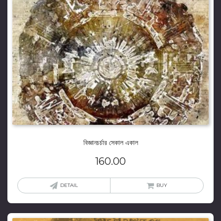
বিজ্ঞানচর্চার সেকাল একাল
160.00
DETAIL
BUY