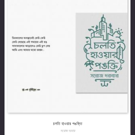
চলতি হাওয়ার পঙক্তি
সরোজ দরবার