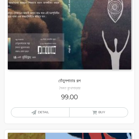
তেঁতুলপাতার গল্প
সৈকত মুখোপাধ্যায়
99.00
DETAIL
BUY