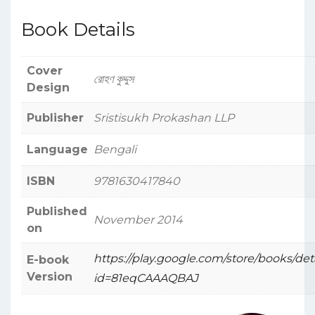
Book Details
Cover
রোহণ কুদ্দুস
Design
Publisher
Sristisukh Prokashan LLP
Language
Bengali
ISBN
9781630417840
Published
November 2014
on
https://play.google.com/store/books/det
E-book
Version
id=81eqCAAAQBAJ