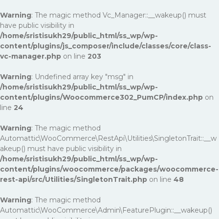
Warning
: The magic method Vc_Manager::__wakeup() must
have public visibility in
/home/sristisukh29/public_html/ss_wp/wp-
content/plugins/js_composer/include/classes/core/class-
vc-manager.php
on line
203
Warning
: Undefined array key "msg" in
/home/sristisukh29/public_html/ss_wp/wp-
content/plugins/Woocommerce302_PumCP/index.php
on
line
24
Warning
: The magic method
Automattic\WooCommerce\RestApi\Utilities\SingletonTrait::__w
akeup() must have public visibility in
/home/sristisukh29/public_html/ss_wp/wp-
content/plugins/woocommerce/packages/woocommerce-
rest-api/src/Utilities/SingletonTrait.php
on line
48
Warning
: The magic method
Automattic\WooCommerce\Admin\FeaturePlugin::__wakeup()