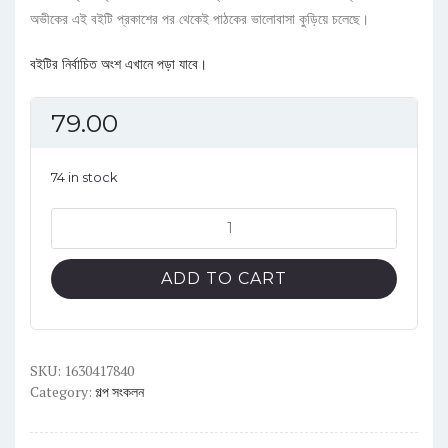
customer
অভীকের এই বইটি প্রকাশের পর থেকেই পাঠকের ভালোবাসা কুড়িয়ে চলেছে।
rating
বইটির নির্বাচিত অংশ এখানে পড়া যাবে।
79.00
74 in stock
কেউ
কোথাও
যাবে
ADD TO CART
না
quantity
SKU:
1630417840
Category:
গল্প সংকলন