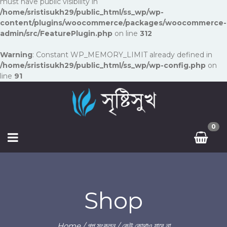
must have public visibility in
/home/sristisukh29/public_html/ss_wp/wp-
content/plugins/woocommerce/packages/woocommerce-
admin/src/FeaturePlugin.php
on line
312
Warning
: Constant WP_MEMORY_LIMIT already defined in
/home/sristisukh29/public_html/ss_wp/wp-config.php
on
line
91
0
Shop
Home
/
গল্প সংকলন
/ কেউ কোথাও যাবে না