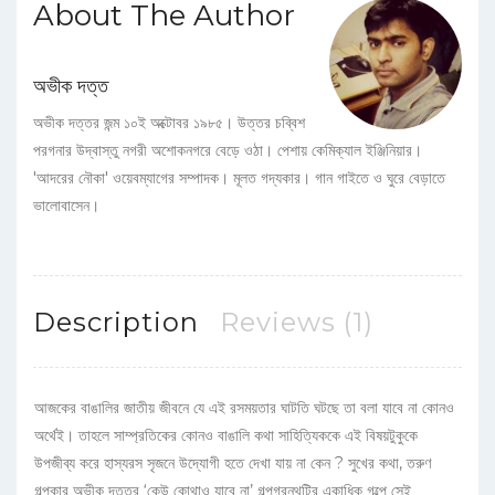
About The Author
অভীক দত্ত
অভীক দত্তর জন্ম ১০ই অক্টোবর ১৯৮৫। উত্তর চব্বিশ
পরগনার উদ্বাস্তু নগরী অশোকনগরে বেড়ে ওঠা। পেশায় কেমিক্যাল ইঞ্জিনিয়ার।
'আদরের নৌকা' ওয়েবম্যাগের সম্পাদক। মূলত গদ্যকার। গান গাইতে ও ঘুরে বেড়াতে
ভালোবাসেন।
Description
Reviews (1)
আজকের বাঙালির জাতীয় জীবনে যে এই রসময়তার ঘাটতি ঘটছে তা বলা যাবে না কোনও
অর্থেই। তাহলে সাম্প্রতিকের কোনও বাঙালি কথা সাহিত্যিককে এই বিষয়টুকুকে
উপজীব্য করে হাস্যরস সৃজনে উদ্যোগী হতে দেখা যায় না কেন ? সুখের কথা, তরুণ
গল্পকার অভীক দত্তর ‘কেউ কোথাও যাবে না’ গল্পগ্রন্থটির একাধিক গল্পে সেই