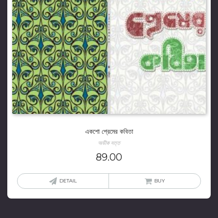
একশো প্রেমের কবিতা
অভীক দত্ত
89.00
DETAIL
BUY