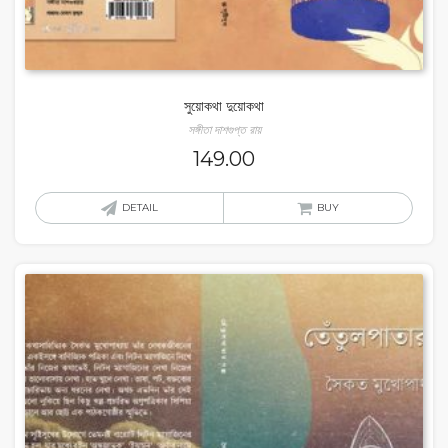
সুয়োকথা দুয়োকথা
সঙ্গীতা দাশগুপ্ত রায়
149.00
DETAIL
BUY