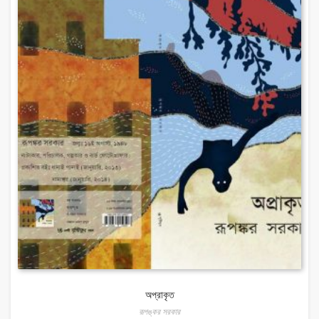
অপ্রাকৃত
রূপঙ্কর সরকার