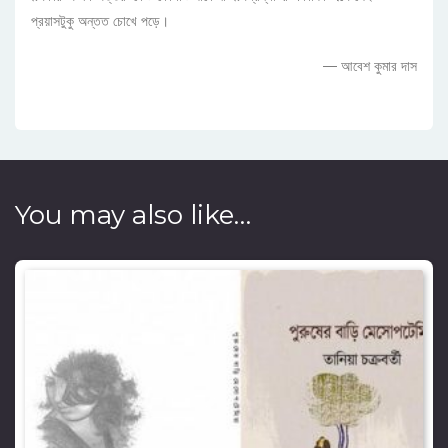
প্রয়াসটুকু অন্তত চোখে পড়ে।
— আবেশ কুমার দাস
You may also like…