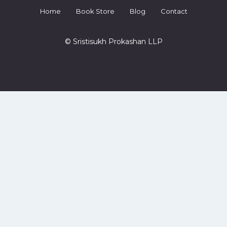
Home
Book Store
Blog
Contact
© Sristisukh Prokashan LLP