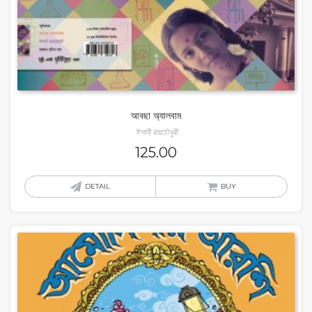
আবছা অ্যালবাম
ঈশানী রায়চৌধুরী
125.00
DETAIL
BUY