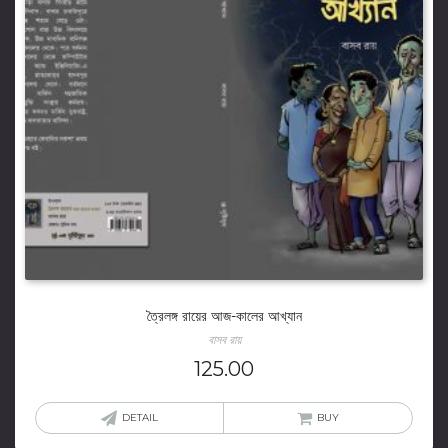
ত্রৈলঙ্গ রায়ের আজ-কালের আখ্যান
বাসব রায়
125.00
DETAIL
BUY