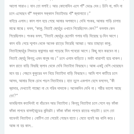
আলো সারাও। যান তো মশাই। আর কোনোদিন এলে গাঁ* ভেঙে দেব। চিনি না, শুনি না
চলে এসেছেন বাঁ* সক্কাল সক্কাল নিতাইদার গাঁ* জ্বালাতে।”
বাইরে এলাম। কাল লাল হয়ে গেছে আমার অপমানে। দেখি শংকর, আমার গাড়ি চালায়
মাঝে মাঝে। বলল, “কাকু, নিতাই জ্যেঠুর ওখানে গিয়েছিলেন কেন?” বললাম কেন
গিয়েছিলাম। শংকর বলল, “নিতাই জ্যেঠুর ছেলেটা গলায় দড়ি দিয়েছে দু-দিন আগে।
কাল বডি পেয়ে শ্মশান থেকে অনেক রাত্রে ফিরেছি আমরা। আর তাছাড়া কাকু,
নিতাইজ্যেঠুর লিভারে ক্যান্সার ধরা পড়েছে দিন পনেরো আগে। কিছু মনে করবেন না।
নিতাই জ্যেঠু কিন্তু এমন মানুষ নয়।” চলে এলাম বাড়িতে। মনটা খারাপই হয়ে থাকল।
কাল রাতে বাড়ি ফিরছি ক্লাব থেকে দেখি নিতাইদা ফিরছেন। আজ একটু বেশি খেয়েছেন
মনে হয়। পেছনে কুকুরের দল নিয়ে নিতাইদা বাড়ি ফিরছেন। আমি পাশ কাটিয়ে চলে
আসব, আমার দিকে চোখ পড়ল নিতাইদার। হাত তুলে একগাল হেসে বললেন, “কী
ব্রাদার, দেখতেই পাচ্ছো না যে গরিব দাদাকে। অনেকদিন দেখি না। শরীর ভালো আছে
তো?”
ভাবছিলাম কতদিনই বা বাঁচবেন আর নিতাইদা। কিন্তু নিতাইদা চলে গেলে বড় ফাঁকা
ফাঁকা লাগবে বাসস্ট্যান্ডের মন্দিরটা। ফাঁকা ফাঁকা লাগবে রাতের পাড়াটা। চলে তো
যাবেনই নিতাইদা। নোটিশ তো পেয়েই গেছেন হাতে। যেতে হবেই ঘর খালি করে।
আজ না হয় কাল…