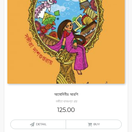
আমোদিনীর আরশি
সঙ্গীতা দাশগুপ্ত রায়
125.00
DETAIL
BUY