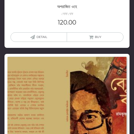
অপরাজিত ওহে
সোমা ঘোষ
120.00
DETAIL
BUY