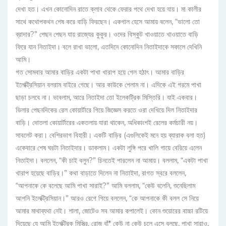
দেখা হত। এখন কোনোদিন রাতে ক্লাব থেকে ফেরার পথে দেখা হয়ে যায়। মা কালীর
সাথে কথোপকথন শেষ করে বাড়ি ফিরছেন। একগাল হেসে আমায় বলেন, “ভালো তো
ব্রাদার?” পেছন পেছন যায় রাজ্যের কুকুর। ওদের বিস্কুট খাওয়াতে খাওয়াতে বাড়ি
ফিরে যান নিতাইদা। বলে রাখা ভালো, এতদিনে কোনোদিন নিতাইদাকে সকালে দেখিনি
আমি।
গত সোমবার আমার বাড়ির একটা পাখা খারাপ হয়ে গেল হঠাৎ। আমার বাড়ির
ইলেক্ট্রিসিয়ান বলরাম বাইরে গেছে। আর কাউকে পেলাম না। এদিকে এই গরমে পাখা
ছাড়া চলবে না। ভাবলাম, আরে নিতাইদা তো ইলেকট্রিক মিস্তিরি। যাই একবার।
ভিলার পেছনদিকের রেল কোয়ার্টারে গিয়ে জিজ্ঞেস করতে ওরা দেখিয়ে দিল নিতাইদার
বাড়ি। দোতলা কোয়ার্টারের একতলায় যারা থাকেন, অধিকাংশই রেলের কর্মচারী নয়।
সাবলেট করা। বেশিরভাগ বিহারী। একটি বাড়ির (এগুলিকেই মনে হয় ব্যারাক বলা হত)
একেবারে শেষ ঘরটা নিতাইদার। ডাকলাম। একটা লুঙ্গি পরে খালি গায়ে বেরিয়ে এলেন
নিতাইদা। বললেন, “কী চাই বলুন?” চিনতেই পারলেন না আমায়। বললাম, “একটা পাখা
খারাপ হয়েছে বাড়ির।” কথা বাড়াতে দিলেন না নিতাইদা, রাগত স্বরে বললেন,
“আপনাকে কে বলেছে আমি পাখা সারাই?” আমি বললাম, “কেউ বলেনি, শুনেছিলাম
আপনি ইলেক্ট্রিসিয়ান।” আরও রেগে গিয়ে বললেন, “কে আপনাকে কী বলল সে নিয়ে
আমার মাথাব্যথা নেই। শালা, জোটেও সব আমার কপালেই। কোন শুয়োরের বাচ্চা রটিয়ে
দিয়েছে যে আমি ইলেক্ট্রিক মিস্ত্রি, রোজ বাঁ* কেউ না কেউ চলে এসে বলছে, পাখা সারাও,