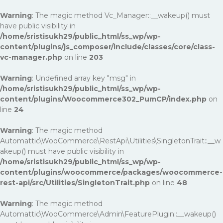
Warning
: The magic method Vc_Manager::__wakeup() must
have public visibility in
/home/sristisukh29/public_html/ss_wp/wp-
content/plugins/js_composer/include/classes/core/class-
vc-manager.php
on line
203
Warning
: Undefined array key "msg" in
/home/sristisukh29/public_html/ss_wp/wp-
content/plugins/Woocommerce302_PumCP/index.php
on
line
24
Warning
: The magic method
Automattic\WooCommerce\RestApi\Utilities\SingletonTrait::__w
akeup() must have public visibility in
/home/sristisukh29/public_html/ss_wp/wp-
content/plugins/woocommerce/packages/woocommerce-
rest-api/src/Utilities/SingletonTrait.php
on line
48
Warning
: The magic method
Automattic\WooCommerce\Admin\FeaturePlugin::__wakeup()