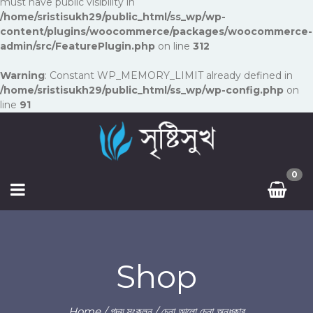
must have public visibility in
/home/sristisukh29/public_html/ss_wp/wp-
content/plugins/woocommerce/packages/woocommerce-
admin/src/FeaturePlugin.php
on line
312
Warning
: Constant WP_MEMORY_LIMIT already defined in
/home/sristisukh29/public_html/ss_wp/wp-config.php
on
line
91
0
Shop
Home
/
গদ্য সংকলন
/ চেনা আলো চেনা অন্ধকার