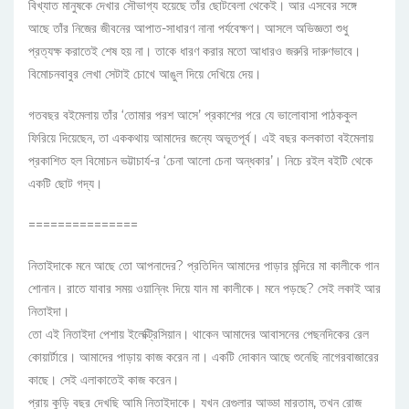
বিখ্যাত মানুষকে দেখার সৌভাগ্য হয়েছে তাঁর ছোটবেলা থেকেই। আর এসবের সঙ্গে
আছে তাঁর নিজের জীবনের আপাত-সাধারণ নানা পর্যবেক্ষণ। আসলে অভিজ্ঞতা শুধু
প্রত্যক্ষ করাতেই শেষ হয় না। তাকে ধারণ করার মতো আধারও জরুরি দারুণভাবে।
বিমোচনবাবুর লেখা সেটাই চোখে আঙুল দিয়ে দেখিয়ে দেয়।
গতবছর বইমেলায় তাঁর ‘তোমার পরশ আসে’ প্রকাশের পরে যে ভালোবাসা পাঠককুল
ফিরিয়ে দিয়েছেন, তা এককথায় আমাদের জন্যে অভূতপূর্ব। এই বছর কলকাতা বইমেলায়
প্রকাশিত হল বিমোচন ভট্টাচার্য-র ‘চেনা আলো চেনা অন্ধকার’। নিচে রইল বইটি থেকে
একটি ছোট গদ্য।
===============
নিতাইদাকে মনে আছে তো আপনাদের? প্রতিদিন আমাদের পাড়ার মন্দিরে মা কালীকে গান
শোনান। রাতে যাবার সময় ওয়ান্নিং দিয়ে যান মা কালীকে। মনে পড়ছে? সেই লকাই আর
নিতাইদা।
তো এই নিতাইদা পেশায় ইলেক্ট্রিসিয়ান। থাকেন আমাদের আবাসনের পেছনদিকের রেল
কোয়ার্টারে। আমাদের পাড়ায় কাজ করেন না। একটি দোকান আছে শুনেছি নাগেরবাজারের
কাছে। সেই এলাকাতেই কাজ করেন।
প্রায় কুড়ি বছর দেখছি আমি নিতাইদাকে। যখন রেগুলার আড্ডা মারতাম, তখন রোজ