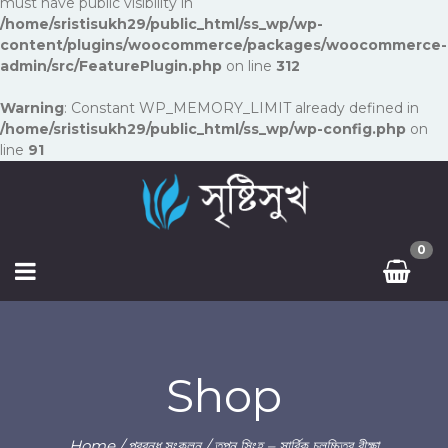
must have public visibility in
/home/sristisukh29/public_html/ss_wp/wp-
content/plugins/woocommerce/packages/woocommerce-
admin/src/FeaturePlugin.php
on line
312
Warning
: Constant WP_MEMORY_LIMIT already defined in
/home/sristisukh29/public_html/ss_wp/wp-config.php
on
line
91
0
Shop
Home
/
প্রবন্ধ সংকলন
/ তপন সিংহ – সার্বিক চলচ্চিত্র বীক্ষা