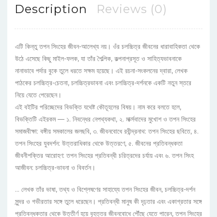
Description
Reviews (0)
এটি কিন্তু তপন সিংহের জীবন-আলেখ্য নয়। ওঁর চলচ্চিত্র জীবনের ধারাবাহিকতা থেকে
উঠে এসেছে কিছু মাইল-ফলক, যা তাঁর শৈল্পিক, কল্পনাপ্রসূত ও সাহিত্যভাবনাকে
নানাভাবে পর্দার বুকে তুলে ধরতে সক্ষম হয়েছে। এই রচনা-সংকলনের দ্বারা, লেখক
পাঠকের চলচ্চিত্র-চেতনা, চলচ্চিত্রভাবনা এবং চলচ্চিত্র-দর্শনকে একটি নতুন স্তরে
নিয়ে যেতে পেরেছেন।
এই বইটির পরিচ্ছেদের বিভক্তি যথেষ্ট কৌতূহলের বিষয়। নাম করে বলতে হলে,
বিভক্তিটি এইরকম — ১. নিবন্ধের নেপথ্যকথা, ২. মার্ক্সবাদের মুখোশ ও তপন সিংহের
সমাজবীক্ষা: বঙ্গীয় সমকালের জলছবি, ৩. জীবনবোধে রবীন্দ্রনাথ: তপন সিংহের ছবিতে, ৪.
তপন সিংহের যুবদর্শন: উত্তরাধিকার থেকে উত্তরণে, ৫. জীবনের প্রতিবন্ধকতা
জীবনীশক্তির আরোহণ: তপন সিংহের প্রতিবন্ধী চরিত্রদের চর্যায় এবং ৬. তপন সিংহ
আজীবন: চলচ্চিত্র-ভাবনা ও বিবর্তন।
… লেখক তাঁর ভাষা, তথ্য ও বিশ্লেষণের সাহায্যে তপন সিংহের জীবন, চলচ্চিত্র-দর্শন
সুন্দর ও গভীরতার সঙ্গে তুলে ধরেছেন। প্রতিবন্ধী মানুষ কী দৃঢ়তার এবং একাগ্রতার সঙ্গে
প্রতিবন্ধকতার থেকে উত্তীর্ণ হয়ে বৃহত্তর জীবনবোধে পৌঁছে যেতে পারেন, তপন সিংহের