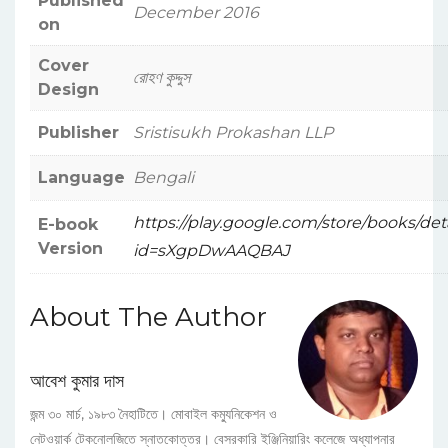
Published
December 2016
on
Cover
রোহণ কুদ্দুস
Design
Publisher
Sristisukh Prokashan LLP
Language
Bengali
https://play.google.com/store/books/det
E-book
Version
id=sXgpDwAAQBAJ
About The Author
আবেশ কুমার দাস
জন্ম ৩০ মার্চ, ১৯৮৩ নৈহাটিতে। মোবাইল কম্যুনিকেশন ও
নেটওয়ার্ক টেকনোলজিতে স্নাতকোত্তর। বেসরকারি ইঞ্জিনিয়ারিং কলেজে অধ্যাপনার