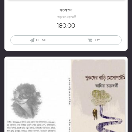
ক্ষতমন্থন
ঋজুরেখ চক্রবর্তী
180.00
DETAIL
BUY