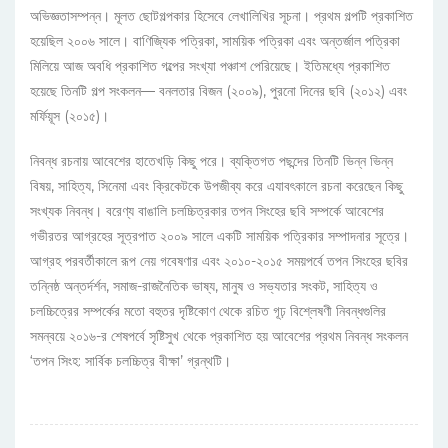
অভিজ্ঞতাসম্পন্ন। মূলত ছোটগল্পকার হিসেবে লেখালিখির সূচনা। প্রথম গল্পটি প্রকাশিত
হয়েছিল ২০০৬ সালে। বাণিজ্যিক পত্রিকা, সাময়িক পত্রিকা এবং অন্তর্জাল পত্রিকা
মিলিয়ে আজ অবধি প্রকাশিত গল্পের সংখ্যা পঞ্চাশ পেরিয়েছে। ইতিমধ্যে প্রকাশিত
হয়েছে তিনটি গল্প সংকলন— বনলতার বিজন (২০০৯), পুরনো দিনের ছবি (২০১২) এবং
মর্ফিয়ূস (২০১৫)।
নিবন্ধ রচনায় আবেশের হাতেখড়ি কিছু পরে। ব্যক্তিগত পছন্দের তিনটি ভিন্ন ভিন্ন
বিষয়, সাহিত্য, সিনেমা এবং ক্রিকেটকে উপজীব্য করে এযাবৎকালে রচনা করেছেন কিছু
সংখ্যক নিবন্ধ। বরেণ্য বাঙালি চলচ্চিত্রকার তপন সিংহের ছবি সম্পর্কে আবেশের
গভীরতর আগ্রহের সূত্রপাত ২০০৯ সালে একটি সাময়িক পত্রিকার সম্পাদনার সূত্রে।
আগ্রহ পরবর্তীকালে রূপ নেয় গবেষণার এবং ২০১০-২০১৫ সময়পর্বে তপন সিংহের ছবির
তন্নিষ্ঠ অন্তর্দর্শন, সমাজ-রাজনৈতিক ভাষ্য, মানুষ ও সভ্যতার সংকট, সাহিত্য ও
চলচ্চিত্রের সম্পর্কের মতো বহুতর দৃষ্টিকোণ থেকে রচিত গূঢ় বিশ্লেষণী নিবন্ধগুলির
সমন্বয়ে ২০১৬-র শেষপর্বে সৃষ্টিসুখ থেকে প্রকাশিত হয় আবেশের প্রথম নিবন্ধ সংকলন
‘তপন সিংহ: সার্বিক চলচ্চিত্র বীক্ষা’ গ্রন্থটি।