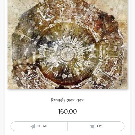
বিজ্ঞানচর্চার সেকাল একাল
160.00
DETAIL
BUY