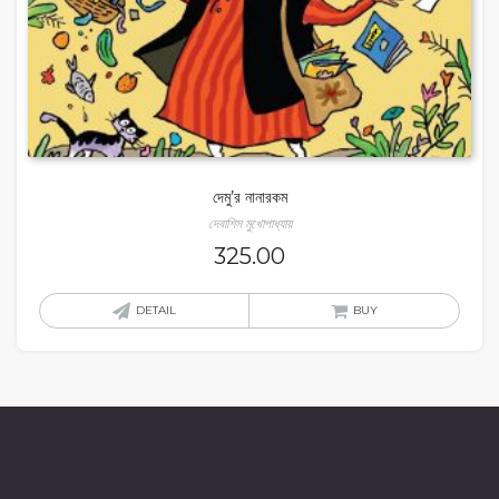
দেমু’র নানারকম
দেবাশিস মুখোপাধ্যায়
325.00
DETAIL
BUY