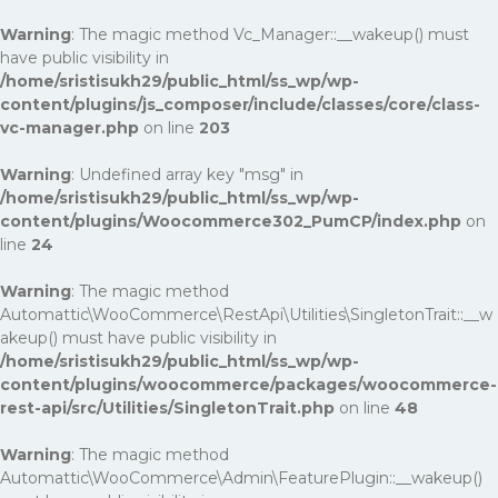
Warning
: The magic method Vc_Manager::__wakeup() must
have public visibility in
/home/sristisukh29/public_html/ss_wp/wp-
content/plugins/js_composer/include/classes/core/class-
vc-manager.php
on line
203
Warning
: Undefined array key "msg" in
/home/sristisukh29/public_html/ss_wp/wp-
content/plugins/Woocommerce302_PumCP/index.php
on
line
24
Warning
: The magic method
Automattic\WooCommerce\RestApi\Utilities\SingletonTrait::__w
akeup() must have public visibility in
/home/sristisukh29/public_html/ss_wp/wp-
content/plugins/woocommerce/packages/woocommerce-
rest-api/src/Utilities/SingletonTrait.php
on line
48
Warning
: The magic method
Automattic\WooCommerce\Admin\FeaturePlugin::__wakeup()