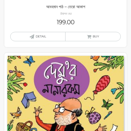
আবহমান পাঠ – তেরো আকাশ
উমাপদ কর
199.00
DETAIL
BUY