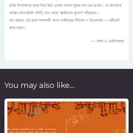
ছবির বিশ্লেষণের মধ্যে দিয়ে উঠে এসেছে আবেশ কুমার দাস-এর রচনায়। যে আলোচনা
আমরা কোনওদিনই পাইনি, তাও আছে ‘মার্ক্সবাদের মুখোশ’ পরিচ্ছেদে।
বলা বাহুল্য, এই রচনা-সংকলনটি বাংলা চলচ্চিত্রর ইতিহাস ও চিন্তাধারা — দুটিকেই
ঋদ্ধ করবে।
— সোমা এ. চট্টোপাধ্যায়
You may also like…