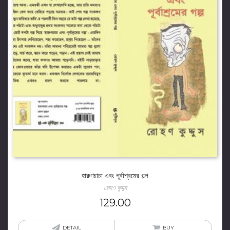
হারুণচাচা এবং পূর্বাশ্রমের গল্প
রোহণ কুদ্দুস
129.00
DETAIL
BUY