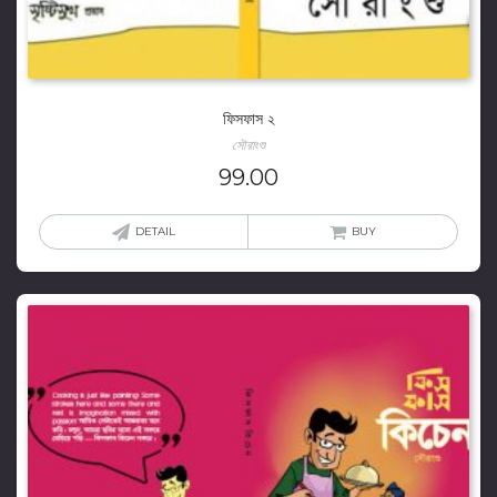
ফিসফাস ২
সৌরাংশু
99.00
DETAIL
BUY