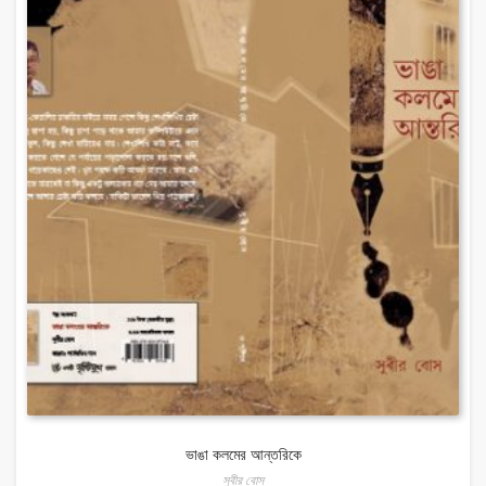
ভাঙা কলমের আন্তরিকে
সুবীর বোস