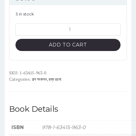
3 in stock
দস্তরখানের
নেশাড়ু
quantity
ADD TO CART
SKU:
1-63415-963-0
Categories:
গল্প সংকলন
,
রম্য রচনা
Book Details
ISBN
978-1-63415-963-0