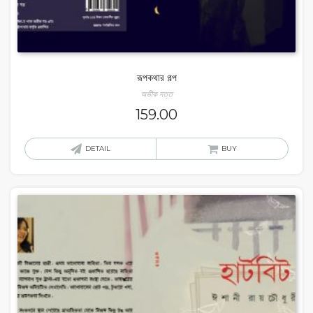
রূপকথার গল্প
অভীক দত্ত
159.00
DETAIL
BUY