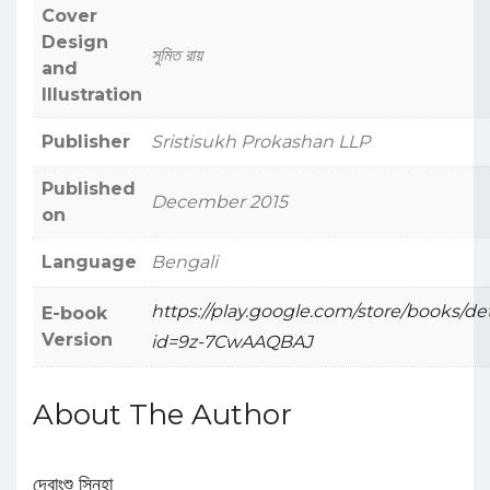
Cover
Design
সুমিত রায়
and
Illustration
Publisher
Sristisukh Prokashan LLP
Published
December 2015
on
Language
Bengali
https://play.google.com/store/books/det
E-book
Version
id=9z-7CwAAQBAJ
About The Author
দেবাংশু সিনহা