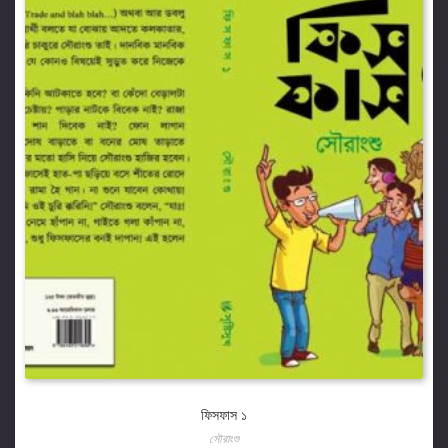
ফিসফাস ১
সৌরাংশু