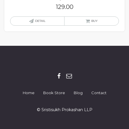
129.00
DETAIL
BUY
Home
Book Store
Blog
Contact
© Sristisukh Prokashan LLP