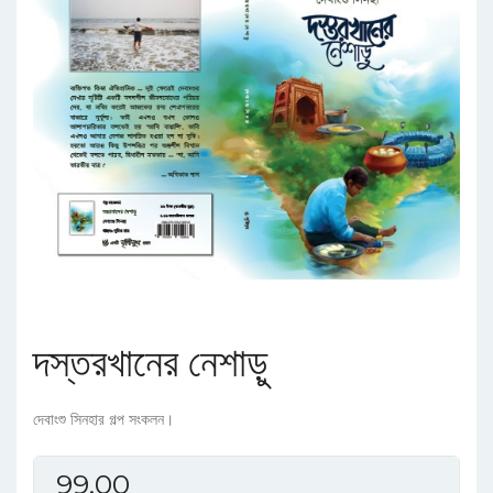
দস্তরখানের নেশাড়ু
দেবাংশু সিনহার গল্প সংকলন।
99.00