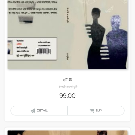
হার্টবিট
ঈশানী রায়চৌধুরী
99.00
DETAIL
BUY