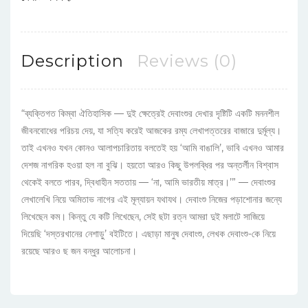
Description
Reviews (0)
“ব্যক্তিগত কিম্বা ঐতিহাসিক — দুই ক্ষেত্রেই দেবাংশুর দেখার দৃষ্টিটি একটি মননশীল
জীবনবোধের পরিচয় দেয়, যা সত্যি করেই আজকের রম্য লেখাপত্তরের বাজারে দুর্মূল্য।
তাই এখনও যখন কোনও আলাপচারিতায় বলতেই হয় ‘আমি বাঙালি’, ভাবি এখনও আমার
দেশজ নাগরিক হওয়া হল না বুঝি। হয়তো আরও কিছু উপলব্ধির পর অন্তর্লীন বিশ্বাস
থেকেই বলতে পারব, দ্বিধাহীন সততায় — ‘না, আমি ভারতীয় মাত্র।’” — দেবাংশুর
লেখালেখি নিয়ে অমিতাভ নাগের এই মূল্যায়ন যথাযথ। দেবাংশু নিজের পড়াশোনার জন্যে
লিখেছেন কম। কিন্তু যে কটি লিখেছেন, সেই ছটা রত্ন আমরা দুই মলাটে সাজিয়ে
দিয়েছি ‘দস্তরখানের নেশাড়ু’ বইটিতে। এছাড়া মানুষ দেবাংশু, লেখক দেবাংশু-কে নিয়ে
রয়েছে আরও ছ জন বন্ধুর আলোচনা।