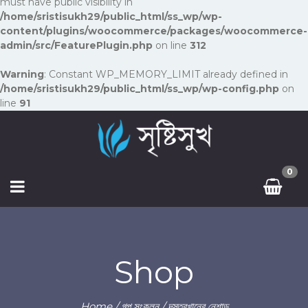
must have public visibility in
/home/sristisukh29/public_html/ss_wp/wp-
content/plugins/woocommerce/packages/woocommerce-
admin/src/FeaturePlugin.php
on line
312
Warning
: Constant WP_MEMORY_LIMIT already defined in
/home/sristisukh29/public_html/ss_wp/wp-config.php
on
line
91
0
Shop
Home
/
গল্প সংকলন
/ দস্তরখানের নেশাড়ু