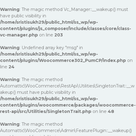
Warning
: The magic method Vc_Manager::__wakeup() must
have public visibility in
/home/sristisukh29/public_html/ss_wp/wp-
content/plugins/js_composer/include/classes/core/class-
vc-manager.php
on line
203
Warning
: Undefined array key "msg" in
/home/sristisukh29/public_html/ss_wp/wp-
content/plugins/Woocommerce302_PumCP/index.php
on
line
24
Warning
: The magic method
Automattic\WooCommerce\RestApi\Utilities\SingletonTrait::__w
akeup() must have public visibility in
/home/sristisukh29/public_html/ss_wp/wp-
content/plugins/woocommerce/packages/woocommerce-
rest-api/src/Utilities/SingletonTrait.php
on line
48
Warning
: The magic method
Automattic\WooCommerce\Admin\FeaturePlugin::__wakeup()