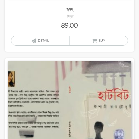
ডুমস্‌
উল্কা
89.00
DETAIL
BUY