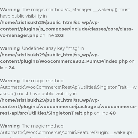
Warning
: The magic method Vc_Manager::__wakeup() must
have public visibility in
/home/sristisukh29/public_html/ss_wp/wp-
content/plugins/js_composer/include/classes/core/class-
vc-manager.php
on line
203
Warning
: Undefined array key "msg" in
/home/sristisukh29/public_html/ss_wp/wp-
content/plugins/Woocommerce302_PumCP/index.php
on
line
24
Warning
: The magic method
Automattic\WooCommerce\RestApi\Utilities\SingletonTrait::__w
akeup() must have public visibility in
/home/sristisukh29/public_html/ss_wp/wp-
content/plugins/woocommerce/packages/woocommerce-
rest-api/src/Utilities/SingletonTrait.php
on line
48
Warning
: The magic method
Automattic\WooCommerce\Admin\FeaturePlugin::__wakeup()