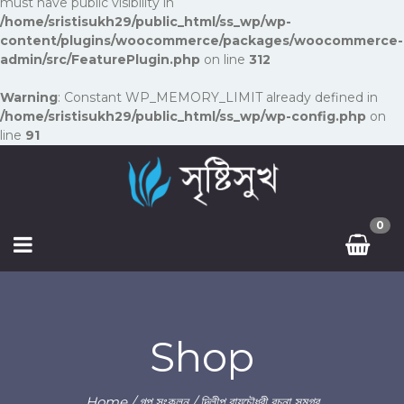
must have public visibility in
/home/sristisukh29/public_html/ss_wp/wp-
content/plugins/woocommerce/packages/woocommerce-
admin/src/FeaturePlugin.php
on line
312
Warning
: Constant WP_MEMORY_LIMIT already defined in
/home/sristisukh29/public_html/ss_wp/wp-config.php
on
line
91
0
Shop
Home
/
গল্প সংকলন
/ দিলীপ রায়চৌধুরী রচনা সমগ্র