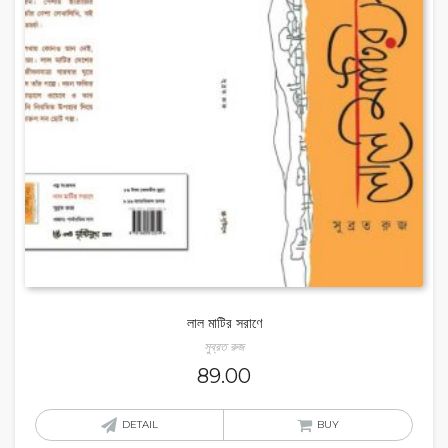
লাল মাটির সরাণে
সুব্রত রুজ
89.00
DETAIL
BUY