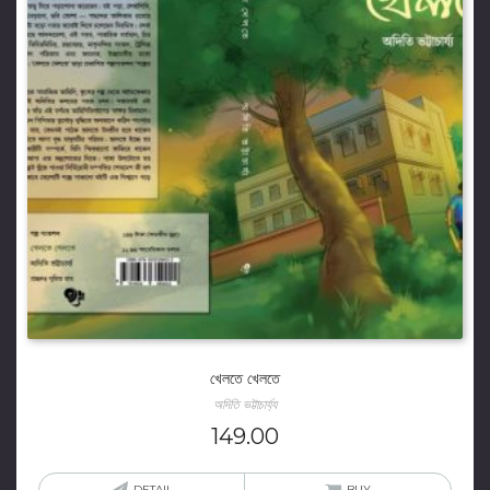
খেলতে খেলতে
অদিতি ভট্টাচার্য্য
149.00
DETAIL
BUY