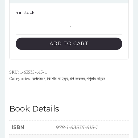
4 in stock
দিলীপ
রায়চৌধুরী
রচনা
ADD TO CART
সমগ্র
quantity
SKU:
1-63535-615-1
Categories:
কল্পবিজ্ঞান
,
কিশোর সাহিত্য
,
গল্প সংকলন
,
পপুলার সায়েন্স
Book Details
ISBN
978-1-63535-615-1