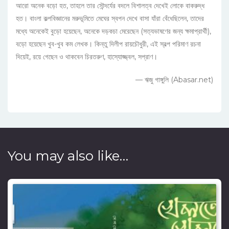
আরো অনেক বড়ো হত, তাহলে তার সৌন্দর্যের বদলে বিশালত্ব দেখেই লোকে বাকরুদ্ধ
হত। বাংলা কল্পবিজ্ঞানের মরুভূমিতে মেঘের স্বপন দেখে বাসা যাঁরা বেঁধেছিলেন, তাদের
মধ্যে অনেকেই বুড়ো হয়েছেন, অনেকে দড়কচা মেরেছেন (সত্যভাষণের জন্য ক্ষমাপ্রার্থী),
বড়ো হয়েছেন খুব-খুব কম লেখক। কিন্তু দিলীপ রায়চৌধুরী, এই স্বল্প পরিমাণ রচনা
দিয়েই, রয়ে গেছেন ও থাকবেন চিরতরুণ, হাস্যোজ্জ্বল, সপ্রাণ।
— ঋজু গাঙ্গুলি (Abasar.net)
You may also like…