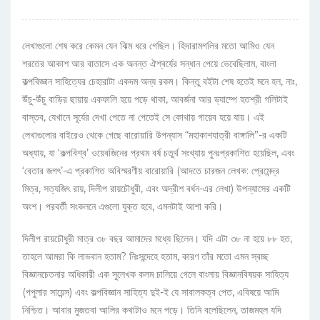
লেখাগুলো শেষ করে কেমন যেন ঝিম ধরে গেছিল। হিদারামগলির মতো আমিও যেন
শরতের আকাশ আর বাতাসে এক অনন্ত ঐশ্বর্যের সন্ধান পেয়ে ভেবেছিলাম, বাংলা
কল্পবিজ্ঞান সাহিত্যের চেহারাটা একদম অন্য রকম। কিন্তু বইটা শেষ হতেই মনে হল, নাঃ,
উঁচু-উঁচু বাড়ির ছায়ায় একফালি হয়ে পড়ে থাকা, আবর্জনা আর ড্যাম্পে হতশ্রী গলিটাই
বাস্তব, যেখানে সূর্যের দেখা পেতে না পেতেই সে কোথায় গায়েব হয়ে যায়। এই
লেখাগুলোর বাইরেও থেকে গেছে বারোয়ারি উপন্যাস “মহাকাশযাত্রী বাঙ্গালি”-র একটি
অধ্যায়, যা ‘কল্পবিশ্ব’ ওয়েবজিনের প্রথম বর্ষ চতুর্থ সংখ্যায় পুনঃপ্রকাশিত হয়েছিল, এবং
‘বেতার জগৎ’-এ প্রকাশিত অবিস্মরণীয় বারোয়ারি (আদতে চারজন লেখক: প্রেমেন্দ্র
মিত্র, সত্যজিৎ রায়, দিলীপ রায়চৌধুরী, এবং অদ্রীশ বর্ধন-এর লেখা) উপন্যাসের একটি
অংশ। পরবর্তী সংকলনে এগুলো যুক্ত হবে, এমনটাই আশা করি।
দিলীপ রায়চৌধুরী মাত্র ৩৮ বছর আমাদের মধ্যে ছিলেন। যদি এটা ৩৮ না হয়ে ৮৮ হত,
তাহলে আমরা কি লাভবান হতাম? নিঃসন্দেহে হতাম, কারণ তাঁর মতো এমন স্বচ্ছ
বিজ্ঞানচেতনার অধিকারী এক সুলেখক কলম চালিয়ে গেলে বাংলায় বিজ্ঞানবিষয়ক সাহিত্য
(পপুলার সায়েন্স) এবং কল্পবিজ্ঞান সাহিত্য দুই-ই যে সাবালকত্ব পেত, এবিষয়ে আমি
নিশ্চিত। আবার মুজতবা আলির কথাটাও মনে পড়ে। তিনি বলেছিলেন, তাজমহল যদি