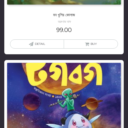
মন খুশির কোলাজ
অরুণাভ দাস
99.00
DETAIL
BUY