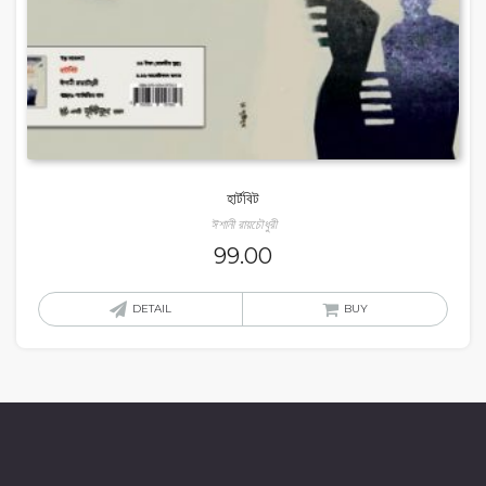
হার্টবিট
ঈশানী রায়চৌধুরী
99.00
DETAIL
BUY