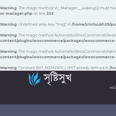
Warning
: The magic method Vc_Manager::__wakeup() must have p
vc-manager.php
on line
203
Warning
: Undefined array key "msg" in
/home/sristisukh29/
Warning
: The magic method Automattic\WooCommerce\RestApi\Uti
content/plugins/woocommerce/packages/woocommerce-rest
Warning
: The magic method Automattic\WooCommerce\Admin\Fea
content/plugins/woocommerce/packages/woocommerce-a
Warning
: Constant WP_MEMORY_LIMIT already defined in
/ho
HO