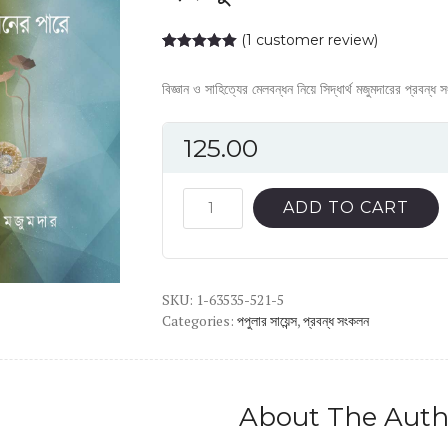
(
1
customer review)
Rated
1
5.00
out of 5
বিজ্ঞান ও সাহিত্যের মেলবন্ধন নিয়ে সিদ্ধার্থ মজুমদারের প্রবন্ধ
based on
customer
rating
125.00
দুই
ADD TO CART
ভুবনের
পারে
quantity
SKU:
1-63535-521-5
Categories:
পপুলার সায়েন্স
,
প্রবন্ধ সংকলন
About The Auth