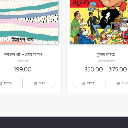
আবহমান পাঠ – তেরো আকাশ
কুড়িয়ে বাড়িয়ে
উমাপদ কর
কৌশিক মজুমদার
199.00
350.00
–
375.00
DETAIL
BUY
DETAIL
BUY