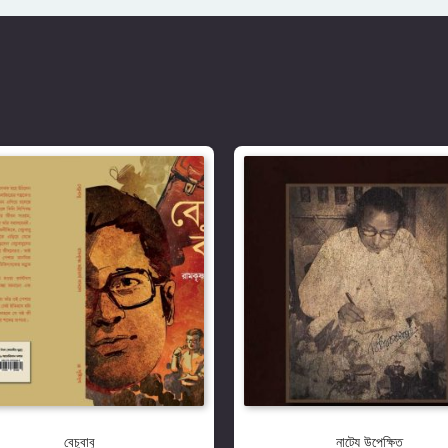
বেচুবাবু
নাট্যে উপেক্ষিত