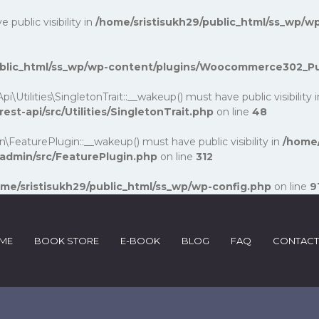
ublic visibility in
/home/sristisukh29/public_html/ss_wp/wp
public_html/ss_wp/wp-content/plugins/Woocommerce302_P
lities\SingletonTrait::__wakeup() must have public visibility 
-api/src/Utilities/SingletonTrait.php
on line
48
turePlugin::__wakeup() must have public visibility in
/home/
dmin/src/FeaturePlugin.php
on line
312
me/sristisukh29/public_html/ss_wp/wp-config.php
on line
9
ME
BOOK STORE
E-BOOK
BLOG
FAQ
CONTACT