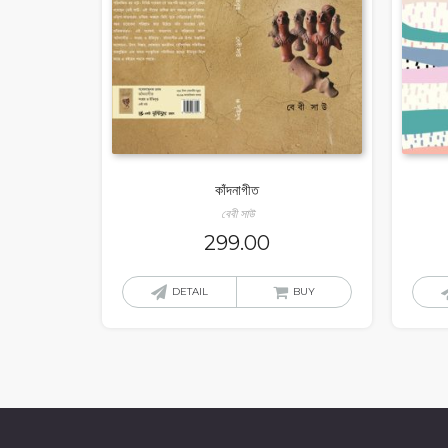
কাঁদনাগীত
বেবী সাউ
299.00
DETAIL
BUY