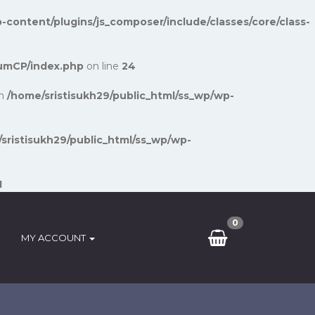
-content/plugins/js_composer/include/classes/core/class-
umCP/index.php
on line
24
in
/home/sristisukh29/public_html/ss_wp/wp-
sristisukh29/public_html/ss_wp/wp-
1
0
MY ACCOUNT