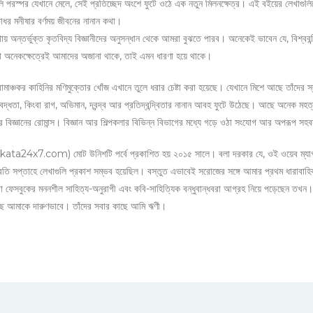
লি পরস্পর যেখানে মেলে, সেই প্রতিচ্ছেদ অংশে ফুটে ওঠে এক নতুন মিলনক্ষেত্র। এই বইয়ের লেখাগুলিতে
ভাধর মনীষার বর্ণময় জীবনের নানান কথা।
ায় অন্তর্ভুক্ত কৃতবিদ্য বিজ্ঞানীদের অনুসন্ধান থেকে আমরা বুঝতে পারব। অনেকেই ভাবেন যে, বিশ্বব
থা অনেকক্ষেত্রেই আমাদের অজানা থাকে, তাই এমন ধারণা হয়ে থাকে।
াঞ্চকর কাহিনির মণিমুক্তোর খোঁজ এখানে তুলে ধরার চেষ্টা করা হয়েছে। যেখানে মিশে আছে তাঁদের স্বপ্
ধতা, কিংবা রাগ, অভিমান, দ্বন্দ্ব আর প্রতিদ্বন্দ্বিতার নানান আবহ ফুটে উঠেছে। আছে অনেক মহত্
 আর বিজ্ঞানের রোমান্স। বিজ্ঞান আর শিল্পকলার বিভিন্ন বিভাগের মধ্যে গড়ে ওঠা সংযোগ আর অপরূপ সহ
olkata24x7.com) মোট উনিশটি পর্বে প্রকাশিত হয় ২০১৫ সালে। বলা দরকার যে, ওই ওয়েব ম্যাগাজ
 সপ্তাহে লেখাগুলি প্রকাশ সম্ভব হয়েছিল। বস্তুত এভাবেই সরোজের সঙ্গে আমার প্রথম ধারাবাহি
সবুকের মননশীল সাহিত্য-অনুরাগী এবং কবি-সাহিত্যিক বন্ধুবান্ধবরা আগ্রহ নিয়ে পড়েছেন তখন। স
করেছে আমাকে দারুণভাবে। তাঁদের সবার কাছে আমি ঋণী।