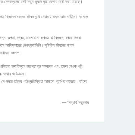
 মেলবন্ধনের সেই নতুন ভুবনে দৃষ্টি ফেলার চেষ্টা করা হয়েছে।
ন্দিত বিজ্ঞানসাধকদের জীবন বুঝি নেহাতই শুষ্ক আর বর্ণহীন। আসলে
ন, কল্পনা, প্রেম, ভালোবাসা কখনও বা বিচ্ছেদ, বঞ্চনা কিংবা
তম আবিষ্কারের নেপথ্যকাহিনি। সৃষ্টিশীল জীবনের নানান
বস্থানের সংলাপ।
িনের তদানীন্তন ভারপ্রাপ্ত সম্পাদক এবং তরুণ লেখক শ্রী
ক লেখার অভিজ্ঞতা।
ে সময়ে তাঁদের পাঠপ্রতিক্রিয়া আমাকে প্রাণিত করেছে। তাঁদের
— সিদ্ধার্থ মজুমদার