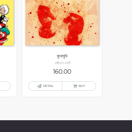
মুখোমুখি
হৃষীকেশ বাগচী
160.00
DETAIL
BUY