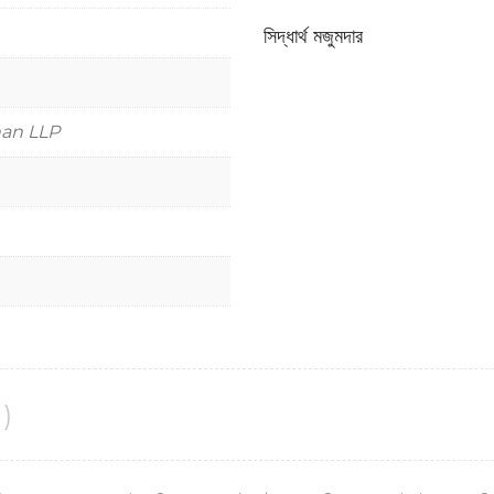
সিদ্ধার্থ মজুমদার
han LLP
)