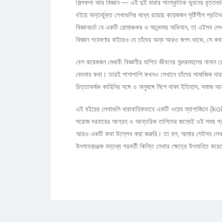
শিল্পকলা আর বিজ্ঞান — এই দুই ধারার সাংস্কৃতিক ভুবনের বৃত্তগু
বইয়ে অন্তর্ভুক্ত লেখাগুলির মধ্যে রয়েছে কয়েকজন সৃষ্টিশীল প্রতি
বিজ্ঞানচর্চা যে একটি রোমাঞ্চকর ও আনন্দময় অভিযান, তা এইসব লেখ
বিজ্ঞান গবেষণার বাইরেও যে তাঁদের অন্য আরও জগৎ থাকে, সে ক
বেশ কয়েকজন মেধাবী বিজ্ঞানীর যাপিত জীবনের অন্দরমহলের নানান রোম
বেদনার কথা। তারই পাশাপাশি কখনও সেখানে তাঁদের সামাজিক দায়বদ্
চিত্তাকর্ষক কাহিনির সঙ্গে ও অনুষঙ্গে মিশে থাকা ইতিহাস, সমাজ
এই বইয়ের লেখাগুলি ধারাবাহিকভাবে একটি ওয়েব ম্যাগাজিনে (k
সরোজ দরবারের আগ্রহ ও আন্তরিক তাগিদের জন্যেই ওই সময় প্রতি
আরও একটি কথা উল্লেখ করা জরুরি। তা হল, আমার সেইসব লেখা ফে
উৎসাহব্যঞ্জক মন্তব্য পরবর্তী কিস্তি লেখার ক্ষেত্রে উৎসাহিত 