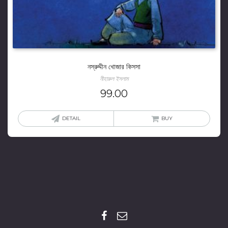
নস্‌রুদ্দীন খোজার কিসসা
নীহারুল ইসলাম
99.00
DETAIL
BUY