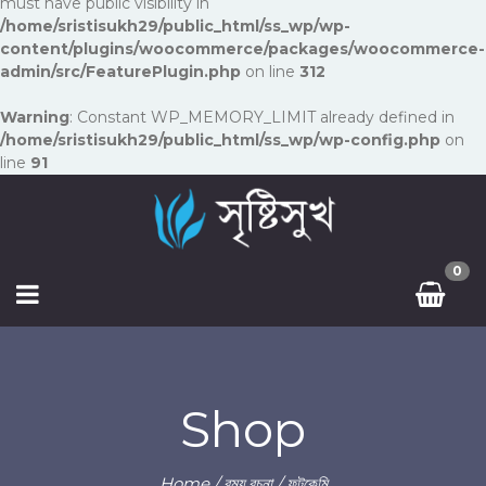
must have public visibility in
/home/sristisukh29/public_html/ss_wp/wp-
content/plugins/woocommerce/packages/woocommerce-
admin/src/FeaturePlugin.php
on line
312
Warning
: Constant WP_MEMORY_LIMIT already defined in
/home/sristisukh29/public_html/ss_wp/wp-config.php
on
line
91
0
Shop
Home
/
রম্য রচনা
/ ফটকেমি