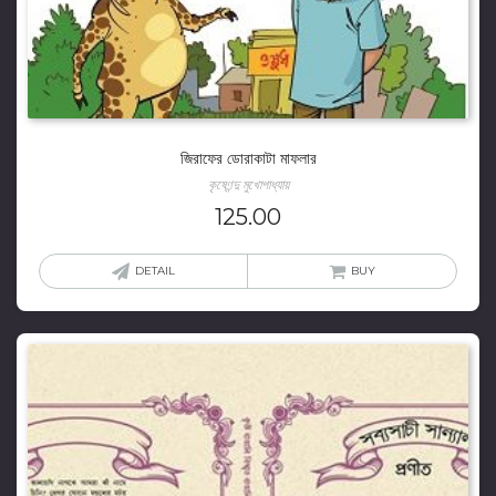
জিরাফের ডোরাকাটা মাফলার
কৃষ্ণেন্দু মুখোপাধ্যায়
125.00
DETAIL
BUY