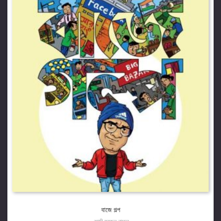
বাজে গল্প