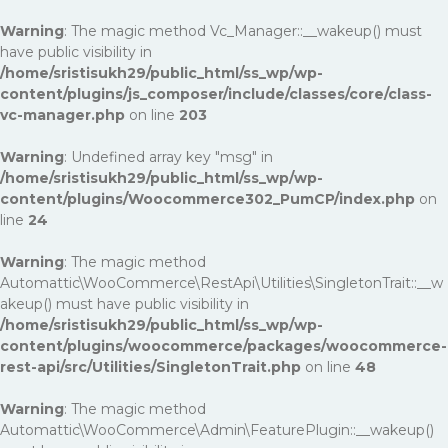
Warning
: The magic method Vc_Manager::__wakeup() must
have public visibility in
/home/sristisukh29/public_html/ss_wp/wp-
content/plugins/js_composer/include/classes/core/class-
vc-manager.php
on line
203
Warning
: Undefined array key "msg" in
/home/sristisukh29/public_html/ss_wp/wp-
content/plugins/Woocommerce302_PumCP/index.php
on
line
24
Warning
: The magic method
Automattic\WooCommerce\RestApi\Utilities\SingletonTrait::__w
akeup() must have public visibility in
/home/sristisukh29/public_html/ss_wp/wp-
content/plugins/woocommerce/packages/woocommerce-
rest-api/src/Utilities/SingletonTrait.php
on line
48
Warning
: The magic method
Automattic\WooCommerce\Admin\FeaturePlugin::__wakeup()