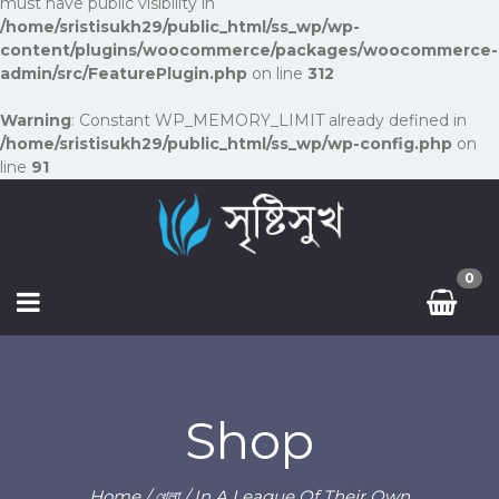
must have public visibility in
/home/sristisukh29/public_html/ss_wp/wp-
content/plugins/woocommerce/packages/woocommerce-
admin/src/FeaturePlugin.php
on line
312
Warning
: Constant WP_MEMORY_LIMIT already defined in
/home/sristisukh29/public_html/ss_wp/wp-config.php
on
line
91
0
Shop
Home
/
খেলা
/ In A League Of Their Own