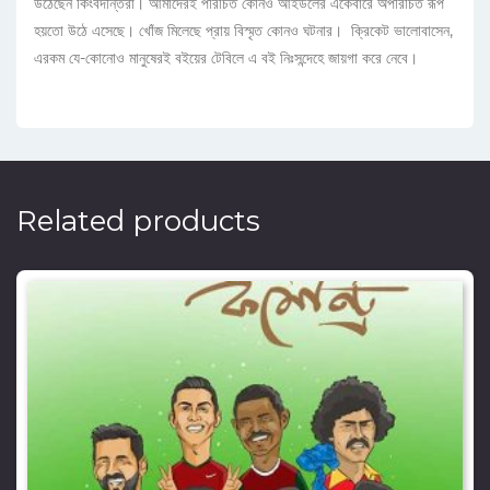
উঠেছেন কিংবদন্তিরা। আমাদেরই পরিচিত কোনও আইডলের একেবারে অপরিচিত রূপ
হয়তো উঠে এসেছে। খোঁজ মিলেছে প্রায় বিস্মৃত কোনও ঘটনার। ক্রিকেট ভালোবাসেন,
এরকম যে-কোনোও মানুষেরই বইয়ের টেবিলে এ বই নিঃসন্দেহে জায়গা করে নেবে।
Related products