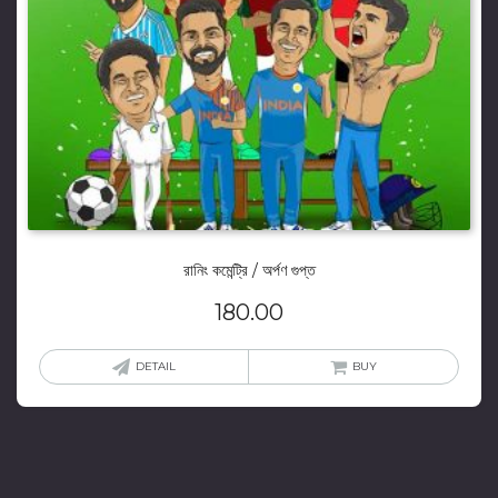
রানিং কমেন্ট্রি / অর্পণ গুপ্ত
180.00
DETAIL
BUY