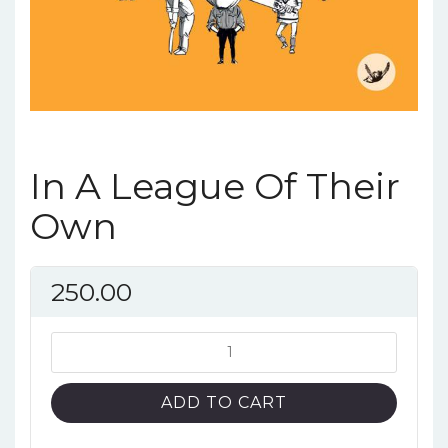
In A League Of Their
Own
250.00
In
A
League
ADD TO CART
Of
Their