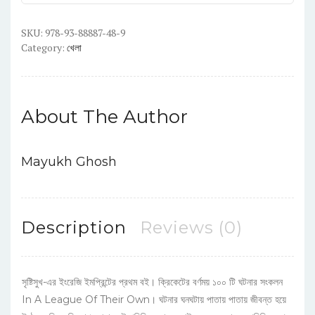
Own
SKU:
quantity
978-93-88887-48-9
Category:
খেলা
About The Author
Mayukh Ghosh
Description
Reviews (0)
সৃষ্টিসুখ-এর ইংরেজি ইমপ্রিন্টের প্রথম বই। ক্রিকেটের বর্ণময় ১০০ টি ঘটনার সংকলন
In A League Of Their Own। ঘটনার ঘনঘটায় পাতায় পাতায় জীবন্ত হয়ে