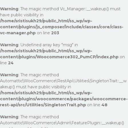
Warning
: The magic method Vc_Manager::__wakeup() must
have public visibility in
/home/sristisukh29/public_html/ss_wp/wp-
content/plugins/js_composer/include/classes/core/class-
vc-manager.php
on line
203
Warning
: Undefined array key "msg" in
/home/sristisukh29/public_html/ss_wp/wp-
content/plugins/Woocommerce302_PumCP/index.php
on
line
24
Warning
: The magic method
Automattic\WooCommerce\RestApi\Utilities\SingletonTrait::__w
akeup() must have public visibility in
/home/sristisukh29/public_html/ss_wp/wp-
content/plugins/woocommerce/packages/woocommerce-
rest-api/src/Utilities/SingletonTrait.php
on line
48
Warning
: The magic method
Automattic\WooCommerce\Admin\FeaturePlugin::__wakeup()