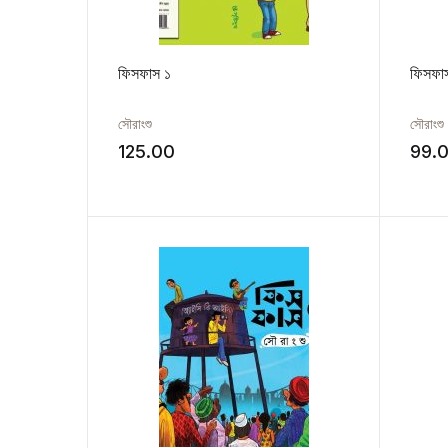
ফিসফাস ১
ফিসফা
সৌরাংশু
সৌরাংশু
125.00
99.