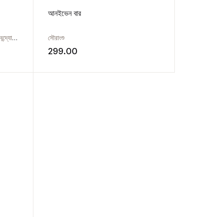
আনইভেন বার
োপাধ্যায়
,
সৌরাংশু
,
সৌরাংশু
হারুণ আল রশিদ
299.00