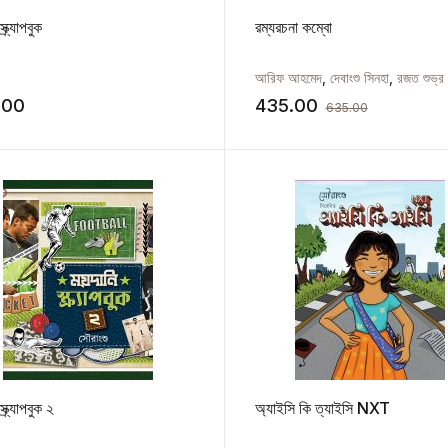
্ক্র্যাপবুক
রম্যরচনা কম্বো
আরিফ আহমেদ
,
দেবাংশু সিনহা
,
রজত শুভ্র বন্দ্য
.00
435.00
635.00
্ক্র্যাপবুক ২
অ্যাইসি কি ত্যাইসি NXT