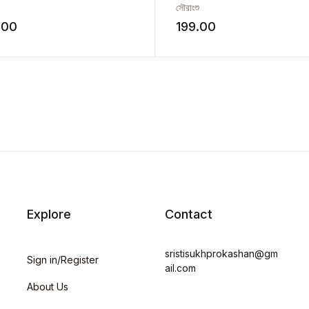
সৌরাংশু
.00
199.00
Explore
Contact
sristisukhprokashan@gm
Sign in/Register
ail.com
About Us