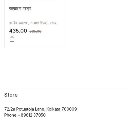
রম্যরচনা কম্বো
আরিফ আহমেদ
,
দেবাংশু সিনহা
,
রজত শুভ্র বন্দ্যোপাধ্যায়
,
সৌরাংশু
,
হারুণ আল রশিদ
435.00
635.00
Store
72/2a Potuatola Lane, Kolkata 700009
Phone – 89612 37050