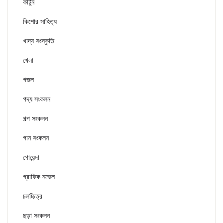
কার্টুন
কিশোর সাহিত্য
খাদ্য সংস্কৃতি
খেলা
গজল
গদ্য সংকলন
গল্প সংকলন
গান সংকলন
গোয়েন্দা
গ্রাফিক নভেল
চলচ্চিত্র
ছড়া সংকলন