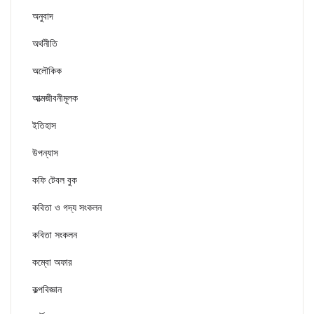
অনুবাদ
অর্থনীতি
অলৌকিক
আত্মজীবনীমূলক
ইতিহাস
উপন্যাস
কফি টেবল বুক
কবিতা ও গদ্য সংকলন
কবিতা সংকলন
কম্বো অফার
কল্পবিজ্ঞান