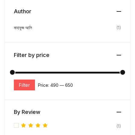
Author
মাহাফুজ আলি
(1)
Filter by price
Filter
Price:
₹490
—
₹650
By Review
(1)
Rated
5