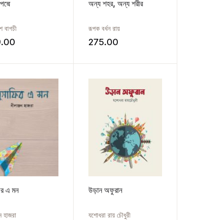
পদ্মে
অন্য শহর, অন্য শরীর
শ বাগচী
রূপক বর্ধন রায়
9.00
275.00
ির এ মন
উড়ান অফুরান
জন হাজরা
যশোধরা রায় চৌধুরী