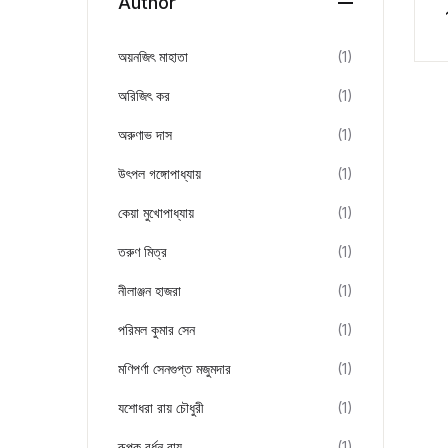
Author
অয়নজিৎ মাহাতা
(1)
অরিজিৎ কর
(1)
অরুণাভ দাস
(1)
উৎপল গঙ্গোপাধ্যায়
(1)
কেয়া মুখোপাধ্যায়
(1)
তরুণ মিত্র
(1)
নীলাঞ্জন হাজরা
(1)
পরিমল কুমার সেন
(1)
মণিপর্ণা সেনগুপ্ত মজুমদার
(1)
যশোধরা রায় চৌধুরী
(1)
রূপক বর্ধন রায়
(1)