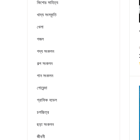
কিশোর সাহিত্য
খাদ্য সংস্কৃতি
খেলা
গজল
গদ্য সংকলন
গল্প সংকলন
গান সংকলন
গোয়েন্দা
গ্রাফিক নভেল
চলচ্চিত্র
ছড়া সংকলন
জীবনী