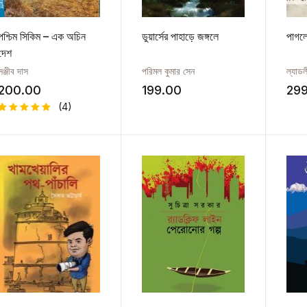
পশ্চিম সিকিম – এক অচিন
ডুয়ার্সের পাহাড়ে জঙ্গলে
পাগলে
দেশ
সঞ্জীব দাস
পরিমল কুমার সেন
ল্যাডল
200.00
199.00
29
(4)
Rated
4
5.00
out
of 5
based on
customer
ratings