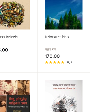
িকের মিশরদর্শন
হিমালয়ের দশ বিস্ময়
সঞ্জীব দাস
5.00
170.00
(6)
Rated
6
5.00
out
of 5
based on
customer
ratings