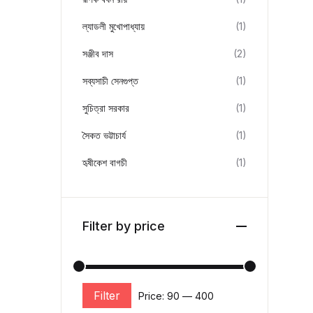
ল্যাডলী মুখোপাধ্যায়
(1)
সঞ্জীব দাস
(2)
সব্যসাচী সেনগুপ্ত
(1)
সুচিত্রা সরকার
(1)
সৈকত ভট্টাচার্য
(1)
হৃষীকেশ বাগচী
(1)
Filter by price
Filter
Price:
₹90
—
₹400