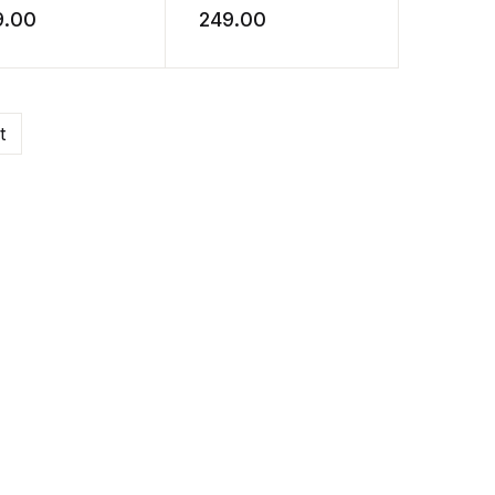
9.00
249.00
t