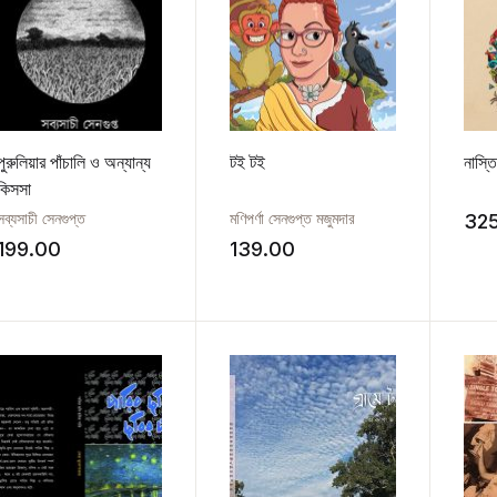
পুরুলিয়ার পাঁচালি ও অন্যান্য
টই টই
নাস্ত
কিসসা
সব্যসাচী সেনগুপ্ত
মণিপর্ণা সেনগুপ্ত মজুমদার
32
199.00
139.00