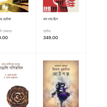
আর ছোটকা
নাম তার ছিল
চী সেনগুপ্ত
প্রতীক
9.00
349.00