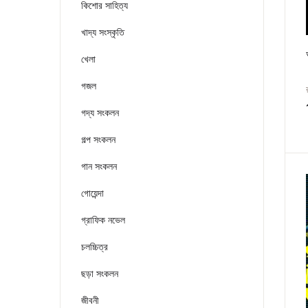
কিশোর সাহিত্য
খাদ্য সংস্কৃতি
খেলা
গজল
গদ্য সংকলন
গল্প সংকলন
গান সংকলন
গোয়েন্দা
গ্রাফিক নভেল
চলচ্চিত্র
ছড়া সংকলন
জীবনী