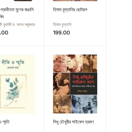
-স্বাধীনতা যুগের বাঙালি
হিসাম বুস্তানির ছোটগল্প
বিদ
বী মুখার্জি ড. কানন মজুমদার
হিসাম বুস্তানি
.00
199.00
 স্মৃতি
সিধু চৌধুরীর সাইকেল ভ্রমণ