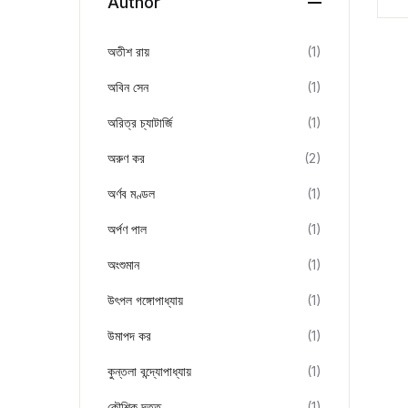
Author
অতীশ রায়
(1)
অবিন সেন
(1)
অরিত্র চ্যাটার্জি
(1)
অরুণ কর
(2)
অর্ণব মণ্ডল
(1)
অর্পণ পাল
(1)
অংশুমান
(1)
উৎপল গঙ্গোপাধ্যায়
(1)
উমাপদ কর
(1)
কুন্তলা বন্দ্যোপাধ্যায়
(1)
কৌশিক দত্ত
(1)