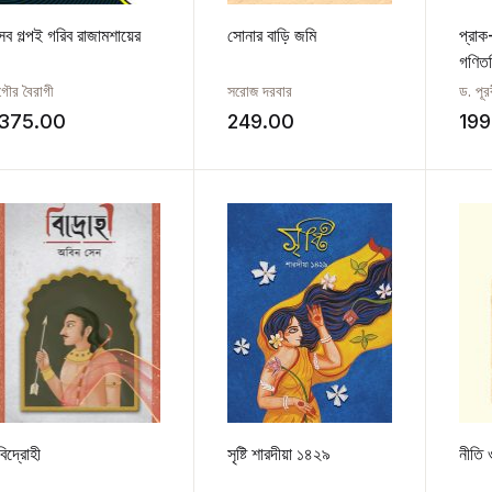
সব গল্পই গরিব রাজামশায়ের
সোনার বাড়ি জমি
প্রাক
গণিত
গৌর বৈরাগী
সরোজ দরবার
ড. পূর
375.00
249.00
199
বিদ্রোহী
সৃষ্টি শারদীয়া ১৪২৯
নীতি ও