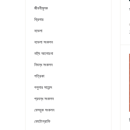
জীবনীমূলক
থ্রিলার
নভেলা
নভেলা সংকলন
নাট্য আলোচনা
নিবন্ধ সংকলন
পত্রিকা
পপুলার সায়েন্স
প্রবন্ধ সংকলন
ফেসবুক সংকলন
ফোটোগ্রাফি