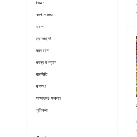
বিজ্ঞান
ব্লগ সংকলন
ভ্রমণ
ম্যানেজমেন্ট
রম্য রচনা
রহস্য উপন্যাস
রাজনীতি
রূপকথা
সাক্ষাৎকার সংকলন
স্মৃতিকথা