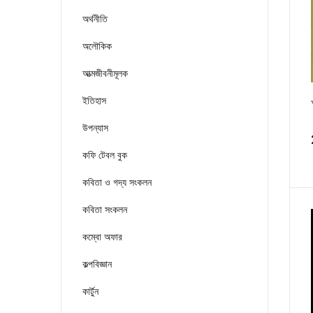
অর্থনীতি
অলৌকিক
আত্মজীবনীমূলক
ইতিহাস
উপন্যাস
কফি টেবল বুক
কবিতা ও গদ্য সংকলন
কবিতা সংকলন
কম্বো অফার
কল্পবিজ্ঞান
কার্টুন