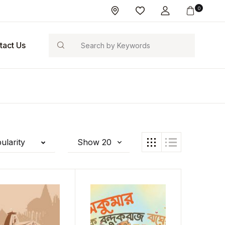
0
Search
tact Us
ularity