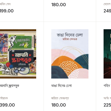
অবিন সেন
দেবেশ
180.00
199.00
24
ময়দানি স্ক্র্যাপবুক
ভাঙা দিনের ঢেলা
গহিন 
সৌরাংশু
জয়িতা সেনগুপ্ত
অর্ণব 
399.00
180.00
225