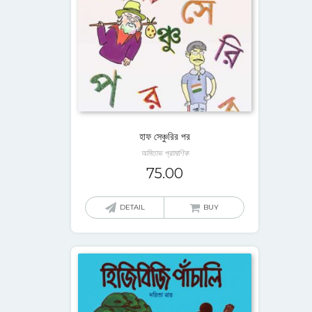
হাফ সেঞ্চুরির পর
অমিতাভ প্রামাণিক
75.00
DETAIL
BUY