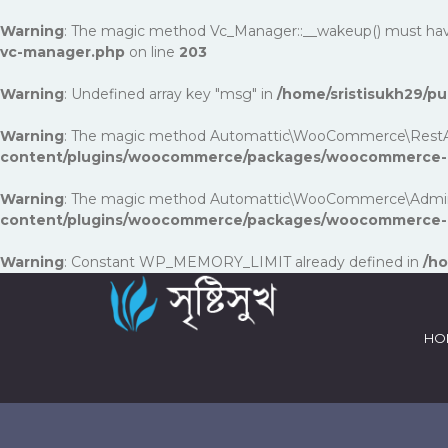
Warning
: The magic method Vc_Manager::__wakeup() must have p
vc-manager.php
on line
203
Warning
: Undefined array key "msg" in
/home/sristisukh29/
Warning
: The magic method Automattic\WooCommerce\RestApi\Uti
content/plugins/woocommerce/packages/woocommerce-rest
Warning
: The magic method Automattic\WooCommerce\Admin\Fea
content/plugins/woocommerce/packages/woocommerce-a
Warning
: Constant WP_MEMORY_LIMIT already defined in
/ho
HO