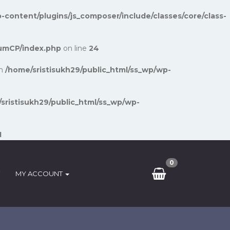
-content/plugins/js_composer/include/classes/core/class-
umCP/index.php
on line
24
in
/home/sristisukh29/public_html/ss_wp/wp-
sristisukh29/public_html/ss_wp/wp-
1
0
MY ACCOUNT