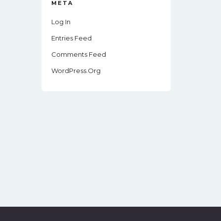
META
Log In
Entries Feed
Comments Feed
WordPress.org