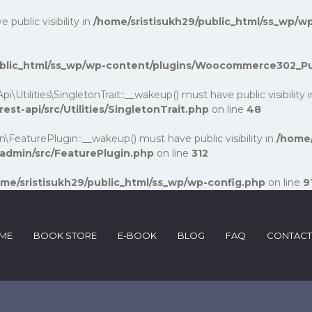
ublic visibility in
/home/sristisukh29/public_html/ss_wp/wp
public_html/ss_wp/wp-content/plugins/Woocommerce302_P
lities\SingletonTrait::__wakeup() must have public visibility 
-api/src/Utilities/SingletonTrait.php
on line
48
turePlugin::__wakeup() must have public visibility in
/home/
dmin/src/FeaturePlugin.php
on line
312
me/sristisukh29/public_html/ss_wp/wp-config.php
on line
9
ME
BOOK STORE
E-BOOK
BLOG
FAQ
CONTACT