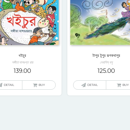
খইচুর
টাপুর টুপুর রূপকথাপুর
সঙ্গীতা দাশগুপ্ত রায়
দেবাশিস্‌ বসু
139.00
125.00
DETAIL
BUY
DETAIL
BUY