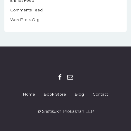
Entries Feed
Comments Feed
WordPress.org
Home
Book Store
Blog
Contact
© Sristisukh Prokashan LLP