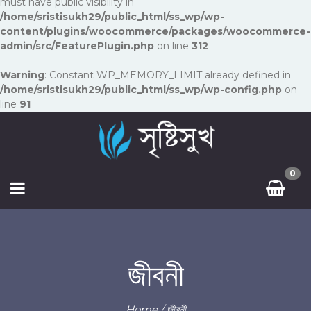
must have public visibility in
/home/sristisukh29/public_html/ss_wp/wp-
content/plugins/woocommerce/packages/woocommerce-
admin/src/FeaturePlugin.php
on line
312
Warning
: Constant WP_MEMORY_LIMIT already defined in
/home/sristisukh29/public_html/ss_wp/wp-config.php
on
line
91
0
জীবনী
Home
/ জীবনী