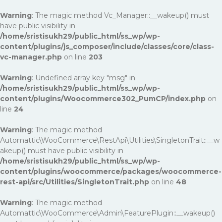
Warning
: The magic method Vc_Manager::__wakeup() must
have public visibility in
/home/sristisukh29/public_html/ss_wp/wp-
content/plugins/js_composer/include/classes/core/class-
vc-manager.php
on line
203
Warning
: Undefined array key "msg" in
/home/sristisukh29/public_html/ss_wp/wp-
content/plugins/Woocommerce302_PumCP/index.php
on
line
24
Warning
: The magic method
Automattic\WooCommerce\RestApi\Utilities\SingletonTrait::__w
akeup() must have public visibility in
/home/sristisukh29/public_html/ss_wp/wp-
content/plugins/woocommerce/packages/woocommerce-
rest-api/src/Utilities/SingletonTrait.php
on line
48
Warning
: The magic method
Automattic\WooCommerce\Admin\FeaturePlugin::__wakeup()