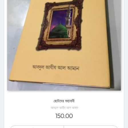
ছোটদের মহানাবী
আবদুল আযীয আল আমান
150.00