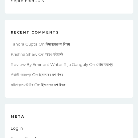
September 2013
RECENT COMMENTS
Tandra Gupta
On
হিমালয়ের দশ বিস্ময়
Krishna Shaw
On
আরও ফটকেমি
Review By Eminent Writer Riju Ganguly
On
এবার অরণ্যে
পিয়ালী সেনগুপ্ত
On
হিমালয়ের দশ বিস্ময়
সবিতাব্রত ভৌমিক
On
হিমালয়ের দশ বিস্ময়
META
Log In