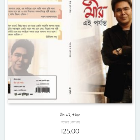
মীর এই পর্যন্ত
শতরূপা বোস রায়
125.00