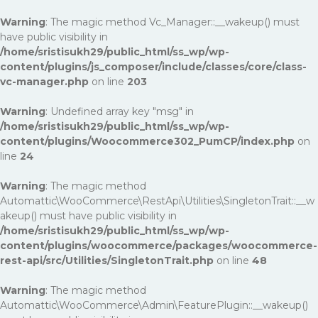
Warning
: The magic method Vc_Manager::__wakeup() must
have public visibility in
/home/sristisukh29/public_html/ss_wp/wp-
content/plugins/js_composer/include/classes/core/class-
vc-manager.php
on line
203
Warning
: Undefined array key "msg" in
/home/sristisukh29/public_html/ss_wp/wp-
content/plugins/Woocommerce302_PumCP/index.php
on
line
24
Warning
: The magic method
Automattic\WooCommerce\RestApi\Utilities\SingletonTrait::__w
akeup() must have public visibility in
/home/sristisukh29/public_html/ss_wp/wp-
content/plugins/woocommerce/packages/woocommerce-
rest-api/src/Utilities/SingletonTrait.php
on line
48
Warning
: The magic method
Automattic\WooCommerce\Admin\FeaturePlugin::__wakeup()