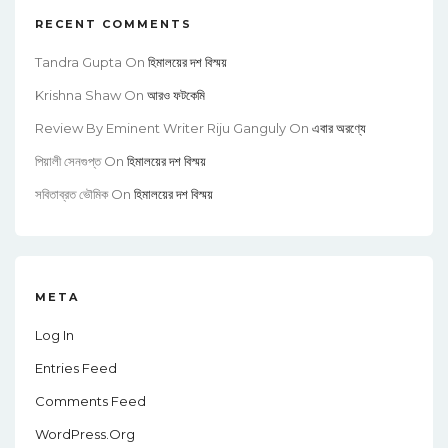
RECENT COMMENTS
Tandra Gupta
On
হিমালয়ের দশ বিস্ময়
Krishna Shaw
On
আরও ফটকেমি
Review By Eminent Writer Riju Ganguly
On
এবার অরণ্যে
পিয়ালী সেনগুপ্ত
On
হিমালয়ের দশ বিস্ময়
সবিতাব্রত ভৌমিক
On
হিমালয়ের দশ বিস্ময়
META
Log In
Entries Feed
Comments Feed
WordPress.org