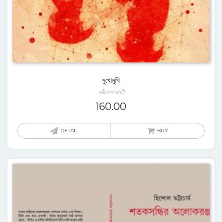
মুখোমুখি
হৃষীকেশ বাগচী
160.00
DETAIL
BUY