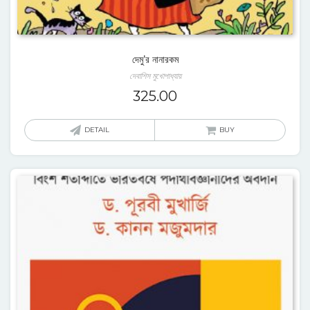
দেমু’র নানারকম
দেবাশিস মুখোপাধ্যায়
325.00
DETAIL
BUY