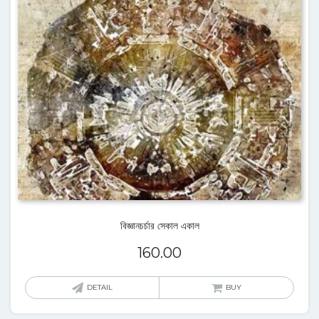
বিজ্ঞানচর্চার সেকাল একাল
160.00
DETAIL
BUY