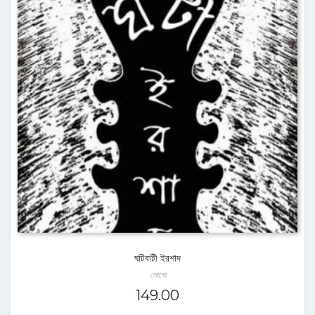
ঘটিবাটী ইরশাদ
সোঘো
149.00