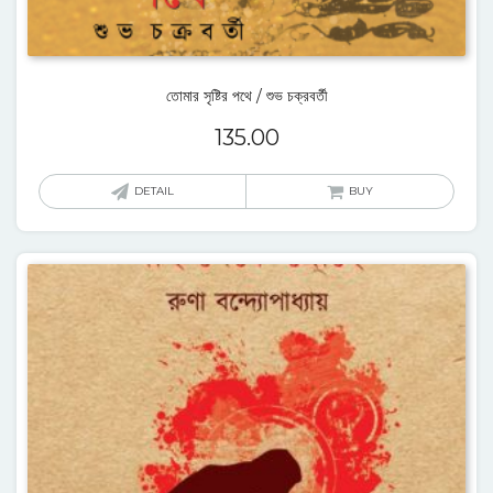
তোমার সৃষ্টির পথে / শুভ চক্রবর্তী
135.00
DETAIL
BUY