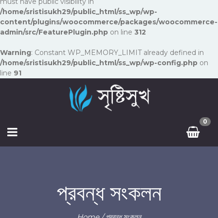
must have public visibility in
/home/sristisukh29/public_html/ss_wp/wp-
content/plugins/woocommerce/packages/woocommerce-
admin/src/FeaturePlugin.php
on line
312
Warning
: Constant WP_MEMORY_LIMIT already defined in
/home/sristisukh29/public_html/ss_wp/wp-config.php
on
line
91
0
প্রবন্ধ সংকলন
Home
/ প্রবন্ধ সংকলন