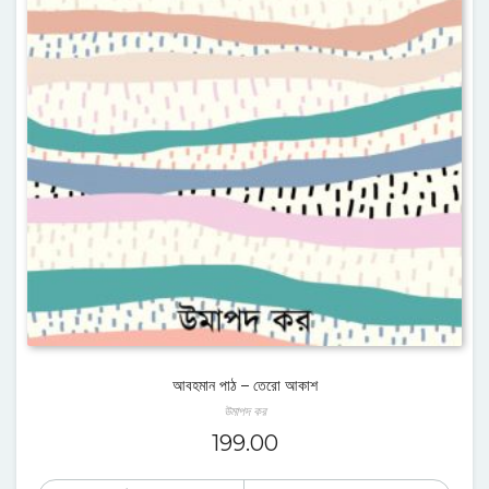
আবহমান পাঠ – তেরো আকাশ
উমাপদ কর
199.00