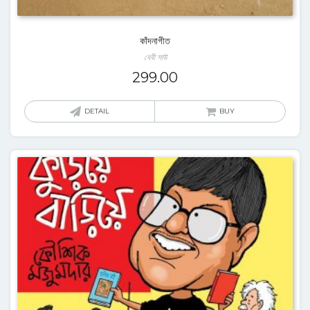
কাঁদনাগীত
বেবী সাউ
299.00
DETAIL
BUY