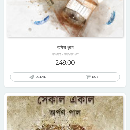
প্রমীলা পুরাণ
সম্পাদনা - ঈশা দেব পাল
249.00
DETAIL
BUY