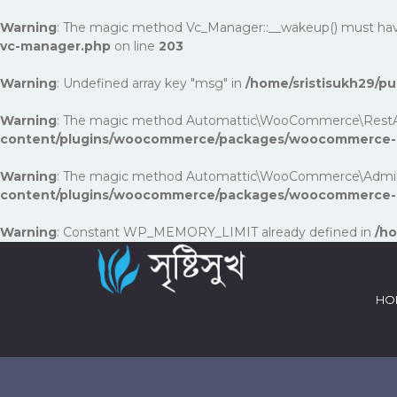
Warning
: The magic method Vc_Manager::__wakeup() must have p
vc-manager.php
on line
203
Warning
: Undefined array key "msg" in
/home/sristisukh29/
Warning
: The magic method Automattic\WooCommerce\RestApi\Uti
content/plugins/woocommerce/packages/woocommerce-rest
Warning
: The magic method Automattic\WooCommerce\Admin\Fea
content/plugins/woocommerce/packages/woocommerce-a
Warning
: Constant WP_MEMORY_LIMIT already defined in
/ho
HO