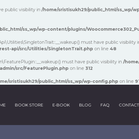
ublic visibility in
/home/sristisukh29/public_html/ss_wp/wp
public_html/ss_wp/wp-content/plugins/Woocommerce302_P
lities\SingletonTrait::__wakeup() must have public visibility 
-api/src/Utilities/SingletonTrait.php
on line
48
turePlugin::__wakeup() must have public visibility in
/home/
dmin/src/FeaturePlugin.php
on line
312
me/sristisukh29/public_html/ss_wp/wp-config.php
on line
9
ME
BOOK STORE
E-BOOK
BLOG
FAQ
CONTACT