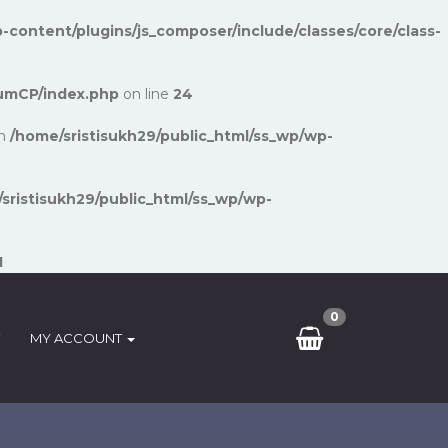
-content/plugins/js_composer/include/classes/core/class-
umCP/index.php
on line
24
in
/home/sristisukh29/public_html/ss_wp/wp-
sristisukh29/public_html/ss_wp/wp-
1
0
MY ACCOUNT