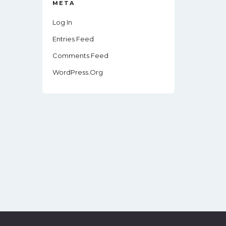
META
Log In
Entries Feed
Comments Feed
WordPress.org