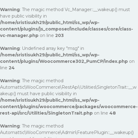
Warning
: The magic method Vc_Manager::__wakeup() must
have public visibility in
/home/sristisukh29/public_html/ss_wp/wp-
content/plugins/js_composer/include/classes/core/class-
vc-manager.php
on line
203
Warning
: Undefined array key "msg" in
/home/sristisukh29/public_html/ss_wp/wp-
content/plugins/Woocommerce302_PumCP/index.php
on
line
24
Warning
: The magic method
Automattic\WooCommerce\RestApi\Utilities\SingletonTrait::__w
akeup() must have public visibility in
/home/sristisukh29/public_html/ss_wp/wp-
content/plugins/woocommerce/packages/woocommerce-
rest-api/src/Utilities/SingletonTrait.php
on line
48
Warning
: The magic method
Automattic\WooCommerce\Admin\FeaturePlugin::__wakeup()