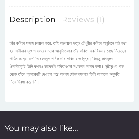
Description
Reviews (1)
তাঁর কবিতা সহজে চলাচল করে, তাই
অরুণাচল
দত্ত
চৌধুরীর কবিতা অনুষ্ঠানে পাঠ করা
হয়, সতীনাথ মুখোপাধ্যায়ের মতো আবৃত্তিকার তাঁর কবিতা একাধিকবার বেছে নিয়েছেন
পাঠের জন্যে, অগণিত ফেসবুক পাঠক তাঁর কবিতার গুণমুগ্ধ। কিন্তু কবিসুলভ
ঔদাসীন্যেই তিনি কখনও ভাবেননি কবিতাগুলো সংকলেন আনার কথা। সৃষ্টিসুখের পক্ষ
থেকে তাঁকে প্রস্তাবটি দেওয়ার পরে অবশ্য সৌভাগ্যবশত তিনি আমাদের অনুমতি
দিতে
দ্বিধা করেননি।
You may also like…