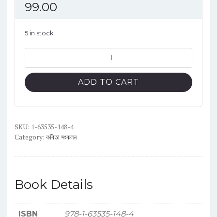
99.00
5 in stock
অ
quantity
ADD TO CART
SKU:
1-63535-148-4
Category:
কবিতা সংকলন
Book Details
ISBN
978-1-63535-148-4