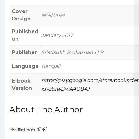
Cover
পার্থপ্রতিম দাস
Design
Published
January 2017
on
Publisher
Sristisukh Prokashan LLP
Language
Bengali
https://play.google.com/store/books/det
E-book
Version
id=z5swDwAAQBAJ
About The Author
অরুণাচল দত্ত চৌধুরী