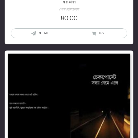
মায়াকানন
শৌভ চট্টোপাধ্যায়
80.00
DETAIL
BUY