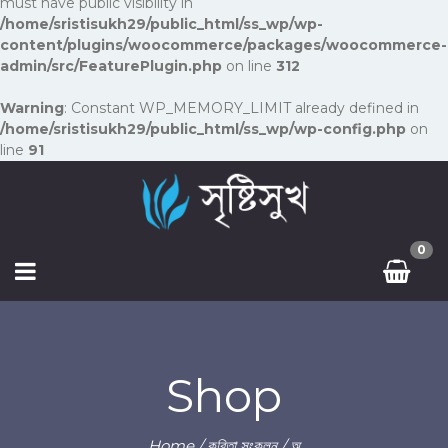
must have public visibility in
/home/sristisukh29/public_html/ss_wp/wp-
content/plugins/woocommerce/packages/woocommerce-
admin/src/FeaturePlugin.php
on line
312
Warning
: Constant WP_MEMORY_LIMIT already defined in
/home/sristisukh29/public_html/ss_wp/wp-config.php
on
line
91
0
Shop
Home
/
কবিতা সংকলন
/ অ