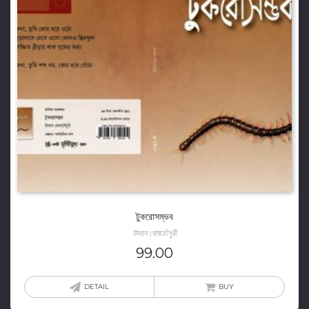
টুকরোসম্ভব
উদয়ন ঘোষচৌধুরী
99.00
DETAIL
BUY