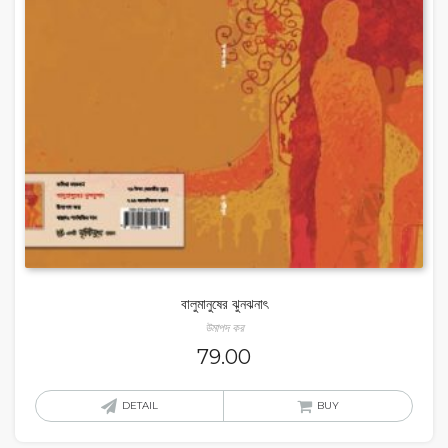
বালুমানুষের ঝুনঝনাৎ
উমাপদ কর
79.00
DETAIL
BUY