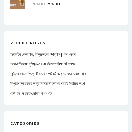
199.00
179.00
RECENT POSTS
অন্তহীন বেদনাঋতু: ভিন্নচলনের উপন্যাস || উমাপদ কর
পত্র-পত্রিকায় সৃষ্টিসুখ-এর যে বইগুলো নিয়ে চর্চা চলছে…
‘কুড়িয়ে বাড়িয়ে’ পড়ে কী বলছেন পাঠক? আসুন জেনে নেওয়া যাক…
বিশ্বরূপ মহারাজের অনুবাদে ‘আলোকসাগর পারে’র নির্বাচিত অংশ
ঢেউ এবং সংকেত-সৌমনা দাশগুপ্ত
CATEGORIES