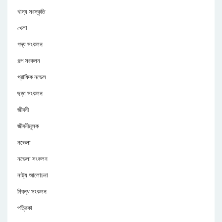
খাদ্য সংস্কৃতি
খেলা
গদ্য সংকলন
গল্প সংকলন
গ্রাফিক নভেল
ছড়া সংকলন
জীবনী
জীবনীমূলক
নভেলা
নভেলা সংকলন
নাট্য আলোচনা
নিবন্ধ সংকলন
পত্রিকা