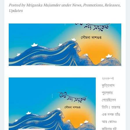
Posted
by
Mriganka Majumder
under
News
,
Promotions
,
Releases
,
Updates
২০০৮-এ
কৃত্তিবাস
পুরস্কার
পেয়েছিলেন
তিনি। তারপর
এক দশক তাঁর
আর কোনও
কবিতার বই