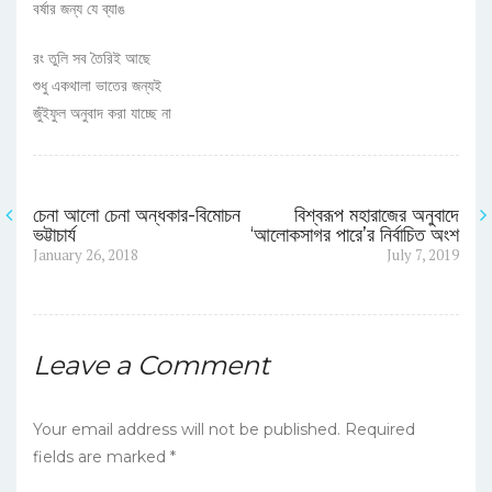
বর্ষার জন্য যে ব্যাঙ
রং তুলি সব তৈরিই আছে
শুধু একথালা ভাতের জন্যই
জুঁইফুল অনুবাদ করা যাচ্ছে না
চেনা আলো চেনা অন্ধকার-বিমোচন
বিশ্বরূপ মহারাজের অনুবাদে
ভট্টাচার্য
‘আলোকসাগর পারে’র নির্বাচিত অংশ
Post
Previous
Next
January 26, 2018
July 7, 2019
post:
post:
navigation
Leave a Comment
Your email address will not be published.
Required
fields are marked
*