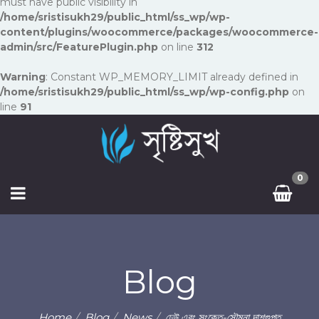
must have public visibility in
/home/sristisukh29/public_html/ss_wp/wp-
content/plugins/woocommerce/packages/woocommerce-
admin/src/FeaturePlugin.php
on line
312
Warning
: Constant WP_MEMORY_LIMIT already defined in
/home/sristisukh29/public_html/ss_wp/wp-config.php
on
line
91
0
Blog
Home
Blog
News
ঢেউ এবং সংকেত-সৌমনা দাশগুপ্ত