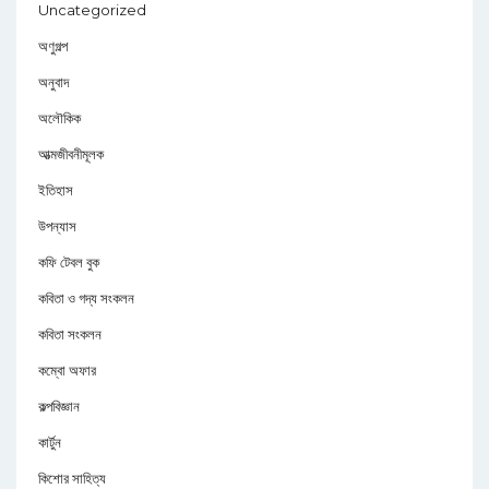
Uncategorized
অণুগল্প
অনুবাদ
অলৌকিক
আত্মজীবনীমূলক
ইতিহাস
উপন্যাস
কফি টেবল বুক
কবিতা ও গদ্য সংকলন
কবিতা সংকলন
কম্বো অফার
কল্পবিজ্ঞান
কার্টুন
কিশোর সাহিত্য