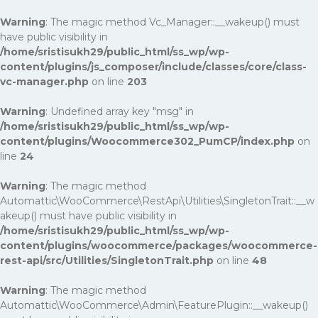
Warning
: The magic method Vc_Manager::__wakeup() must
have public visibility in
/home/sristisukh29/public_html/ss_wp/wp-
content/plugins/js_composer/include/classes/core/class-
vc-manager.php
on line
203
Warning
: Undefined array key "msg" in
/home/sristisukh29/public_html/ss_wp/wp-
content/plugins/Woocommerce302_PumCP/index.php
on
line
24
Warning
: The magic method
Automattic\WooCommerce\RestApi\Utilities\SingletonTrait::__w
akeup() must have public visibility in
/home/sristisukh29/public_html/ss_wp/wp-
content/plugins/woocommerce/packages/woocommerce-
rest-api/src/Utilities/SingletonTrait.php
on line
48
Warning
: The magic method
Automattic\WooCommerce\Admin\FeaturePlugin::__wakeup()