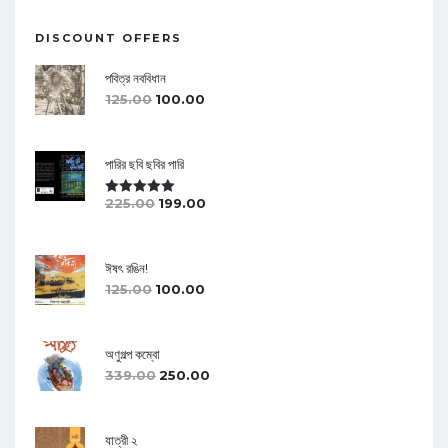
DISCOUNT OFFERS
পবিত্র নববিধান
125.00
100.00
পারির ছবি ছবির পারি
225.00
199.00
Rated
5.00
Out Of 5
ঈষৎ রঙিন!
125.00
100.00
অণুগল্প কম্বো
339.00
250.00
যাত্রী ২