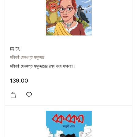
টই টই
মণিপর্ণা সেনগুপ্ত মজুমদার
মণিপর্ণা সেনগুপ্ত মজুমদারের রম্য গদ্য সংকলন।
139.00
Add to wishlist