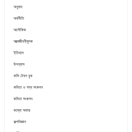
অনুবাদ
অর্থনীতি
অলৌকিক
আত্মজীবনীমূলক
ইতিহাস
উপন্যাস
কফি টেবল বুক
কবিতা ও গদ্য সংকলন
কবিতা সংকলন
কম্বো অফার
কল্পবিজ্ঞান