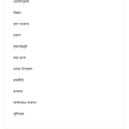
ফোটোগ্রাফি
বিজ্ঞান
ব্লগ সংকলন
ভ্রমণ
ম্যানেজমেন্ট
রম্য রচনা
রহস্য উপন্যাস
রাজনীতি
রূপকথা
সাক্ষাৎকার সংকলন
স্মৃতিকথা