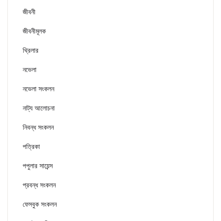
জীবনী
জীবনীমূলক
থ্রিলার
নভেলা
নভেলা সংকলন
নাট্য আলোচনা
নিবন্ধ সংকলন
পত্রিকা
পপুলার সায়েন্স
প্রবন্ধ সংকলন
ফেসবুক সংকলন