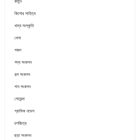
কার্টুন
কিশোর সাহিত্য
খাদ্য সংস্কৃতি
খেলা
গজল
গদ্য সংকলন
গল্প সংকলন
গান সংকলন
গোয়েন্দা
গ্রাফিক নভেল
চলচ্চিত্র
ছড়া সংকলন