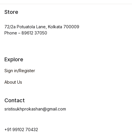
Store
72/2a Potuatola Lane, Kolkata 700009
Phone – 89612 37050
Explore
Sign in/Register
About Us
Contact
sristisukhprokashan@gmail.com
+91 99102 70432