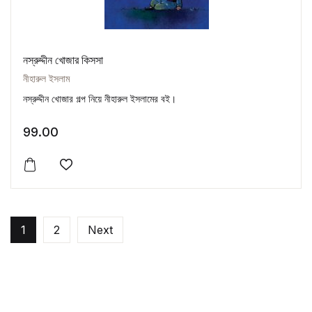
নস্‌রুদ্দীন খোজার কিসসা
নীহারুল ইসলাম
নস্রুদ্দীন খোজার গল্প নিয়ে নীহারুল ইসলামের বই।
99.00
Add to wishlist
1
2
Next