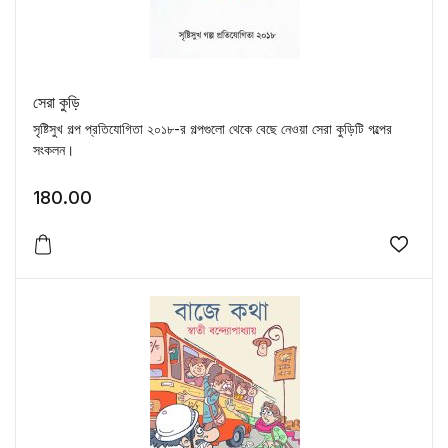
সেরা কুড়ি
সৃষ্টিসুখ গল্প প্রতিযোগিতা ২০১৮-র গল্পগুলো থেকে বেছে নেওয়া সেরা কুড়িটি গল্পের
সংকলন।
180.00
Add to