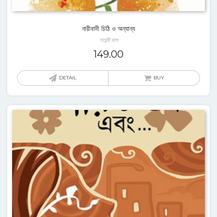
নারীবাদী চিঠি ও অন্যান্য
শতাব্দী দাশ
149.00
DETAIL
BUY