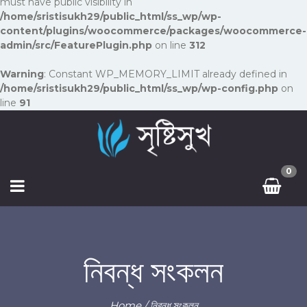
must have public visibility in
/home/sristisukh29/public_html/ss_wp/wp-
content/plugins/woocommerce/packages/woocommerce-
admin/src/FeaturePlugin.php
on line
312
Warning
: Constant WP_MEMORY_LIMIT already defined in
/home/sristisukh29/public_html/ss_wp/wp-config.php
on
line
91
0
নিবন্ধ সংকলন
Home
/ নিবন্ধ সংকলন