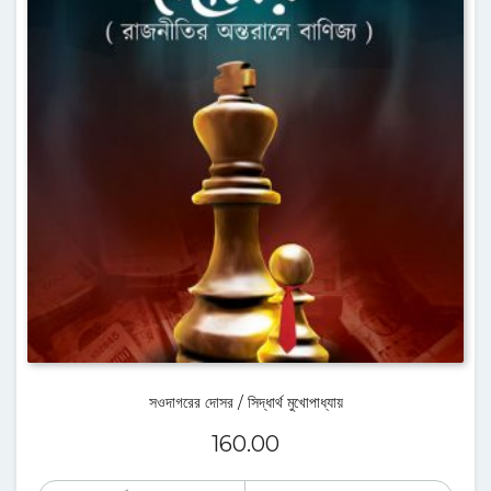
সওদাগরের দোসর / সিদ্ধার্থ মুখোপাধ্যায়
160.00