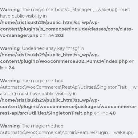
Warning
: The magic method Vc_Manager::__wakeup() must
have public visibility in
/home/sristisukh29/public_html/ss_wp/wp-
content/plugins/js_composer/include/classes/core/class-
vc-manager.php
on line
203
Warning
: Undefined array key "msg" in
/home/sristisukh29/public_html/ss_wp/wp-
content/plugins/Woocommerce302_PumCP/index.php
on
line
24
Warning
: The magic method
Automattic\WooCommerce\RestApi\Utilities\SingletonTrait::__w
akeup() must have public visibility in
/home/sristisukh29/public_html/ss_wp/wp-
content/plugins/woocommerce/packages/woocommerce-
rest-api/src/Utilities/SingletonTrait.php
on line
48
Warning
: The magic method
Automattic\WooCommerce\Admin\FeaturePlugin::__wakeup()