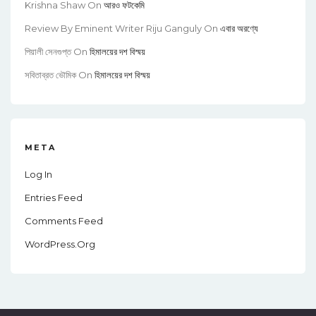
Krishna Shaw
On
আরও ফটকেমি
Review By Eminent Writer Riju Ganguly
On
এবার অরণ্যে
পিয়ালী সেনগুপ্ত
On
হিমালয়ের দশ বিস্ময়
সবিতাব্রত ভৌমিক
On
হিমালয়ের দশ বিস্ময়
META
Log In
Entries Feed
Comments Feed
WordPress.org