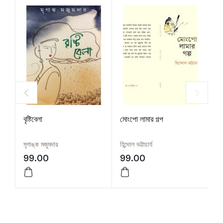
বৃষ্টিবেলা
মোংপো লামার গল্প
সু
মৃগাঙ্ক মজুমদার
হিন্দোল ভট্টাচার্য
সু
99.00
99.00
3