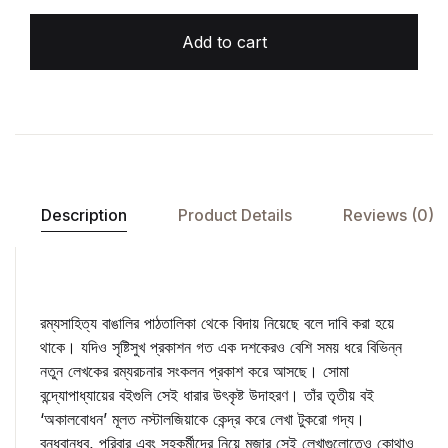
Add to cart
Description
Product Details
Reviews (0)
রম্যসাহিত্য বাঙালির পাঠতালিকা থেকে বিদায় নিয়েছে বলে দাবি করা হয়ে
থাকে। যদিও সৃষ্টিসুখ প্রকাশন গত এক দশকেরও বেশি সময় ধরে বিভিন্ন
নতুন লেখকের রম্যরচনার সংকলন প্রকাশ করে আসছে। সোমা
বন্দ্যোপাধ্যায়ের বইগুলি সেই ধারার উৎকৃষ্ট উদাহরণ। তাঁর তৃতীয় বই
‘অকালবোধন’ মূলত নস্টালজিয়াকে কেন্দ্র করে লেখা টুকরো গদ্য।
বন্ধুবান্ধব, পরিবার এবং সহকর্মীদের নিয়ে মজার সেই লেখাগুলোতেও কোথাও