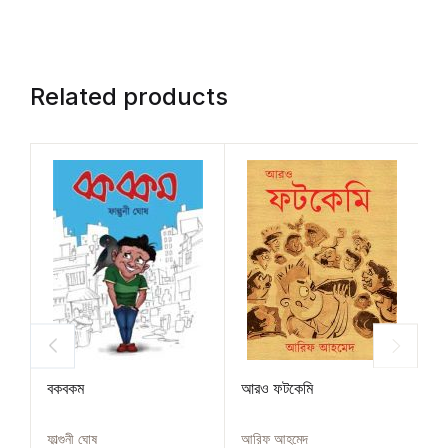
Related products
বকবকম
আরও ফটকেমি
জি
ফাল্গুনী ঘোষ
আরিফ আহমেদ
কৃষ