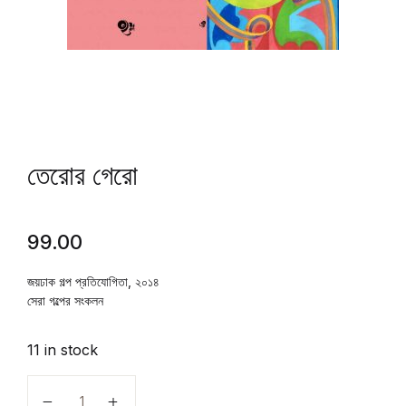
তেরোর গেরো
99.00
জয়ঢাক গল্প প্রতিযোগিতা, ২০১৪
সেরা গল্পের সংকলন
11 in stock
তেরোর গেরো quantity