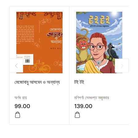
মেজোবাবু আসবেন ও অন্যান্য
টই টই
অ
অর্ণব রায়
মণিপর্ণা সেনগুপ্ত মজুমদার
সো
99.00
139.00
1