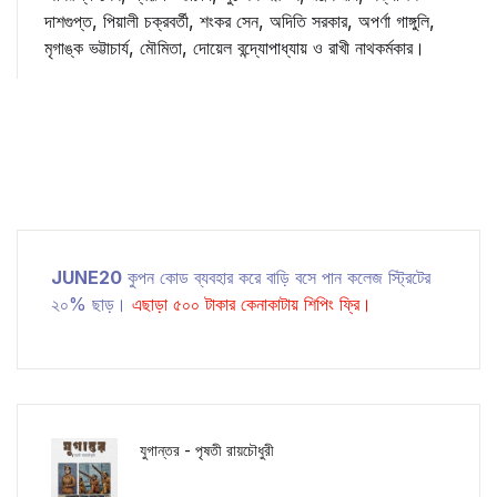
দাশগুপ্ত, পিয়ালী চক্রবর্তী, শংকর সেন, অদিতি সরকার, অপর্ণা গাঙ্গুলি,
মৃগাঙ্ক ভট্টাচার্য, মৌমিতা, দোয়েল বন্দ্যোপাধ্যায় ও রাখী নাথকর্মকার।
JUNE20
কুপন কোড ব্যবহার করে বাড়ি বসে পান কলেজ স্ট্রিটের
২০% ছাড়।
এছাড়া ৫০০ টাকার কেনাকাটায় শিপিং ফ্রি।
যুগান্তর - পৃষতী রায়চৌধুরী