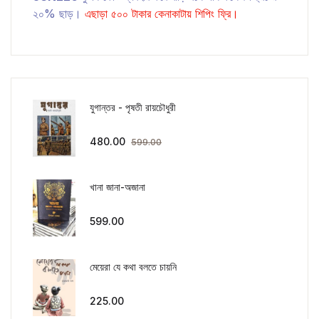
২০% ছাড়।
এছাড়া ৫০০ টাকার কেনাকাটায় শিপিং ফ্রি।
যুগান্তর - পৃষতী রায়চৌধুরী
480.00
599.00
খানা জানা-অজানা
599.00
মেয়েরা যে কথা বলতে চায়নি
225.00