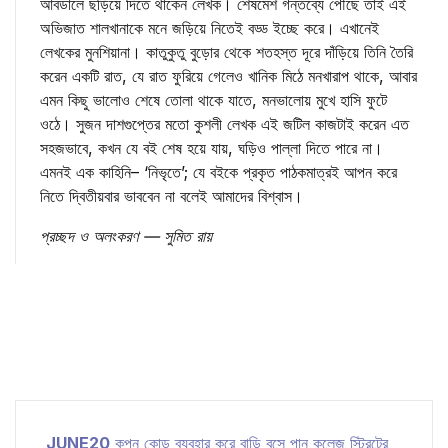
আবডালে ছড়িয়ে দিতে থাকেন লেখক। শেষমেশ গন্তব্যে পৌঁছে তাই এই
অভিজাত শালখানাকে মনে জড়িয়ে নিতেই বড্ড ইচ্ছে করে। এখানেই
লেখকের মুনশিয়ানা। কাতুকুতু বুড়োর থেকে শতহস্ত দূরে দাঁড়িয়ে তিনি তৈরি
করেন একটি রাত, যে রাত ফুরিয়ে গেলেও খানিক মিঠে মনখারাপ থাকে, আবার
এমন কিছু ভালোও শেষে তোলা থাকে যাতে, মনভালোয় মুখে হাসি ফুটে
ওঠে। সুজন দাশগুপ্তের মতো কুশলী লেখক এই জটিল কাজটাই করেন এত
সহজভাবে, কখন যে বই শেষ হয়ে যায়, ঘড়িও পাল্লা দিতে পারে না।
এমনই এক কাহিনি– ‘নিভৃতে’; যে বইকে প্রকৃত পাঠকমাত্রই আপন করে
নিতে দ্বিতীয়বার ভাববেন না বলেই আমাদের বিশ্বাস।
প্রচ্ছদ ও অলংকরণ — সুমিত রায়
JUNE20
কুপন কোড ব্যবহার করে বাড়ি বসে পান কলেজ স্ট্রিটের