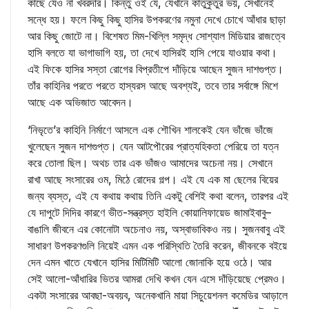
কাছে যেও না খবরদার। কিন্তু ওই যে, যেখানে কাতুকুতুর ভয়, সেখানেই
সন্ধে হয়। ফলে কিছু কিছু হাসির উপকরণের নমুনা দেখে চোখে আঁধার ছাড়া
আর কিছু জোটে না। বিশেষত মিম-খিল্লি সমৃদ্ধ সোশ্যাল মিডিয়ার রাজত্বে
হাসি বলতে যা ভাগাভাগি হয়, তা দেখে হাসিরই হাসি পেয়ে যাওয়ার কথা।
এই ফিকে হাসির সস্তা রোগের বিপ্রতীপে দাঁড়িয়ে আছেন সুজন দাশগুপ্ত।
তাঁর কাহিনির পরতে পরতে হাস্যরস আছে অবশ্যই, তবে তার সর্বাঙ্গে মিশে
আছে এক অভিজাত আবেদন।
‘নিভৃতে’র কাহিনি নির্মাণে আসলে এক শৌখিন শালকেই যেন ভাঁজে ভাঁজে
খুলেছেন সুজন দাশগুপ্ত। যেন আটপৌরের প্রাত্যহিকতা পেরিয়ে তা যত্ন
করে তোলা ছিল। অথচ তার এক ভাঁজও আমাদের অচেনা নয়। সেখানে
রাখা আছে সংসারের ওম, মিঠে রোদের গল্প। এই যে এক মা ছেলের বিয়ের
জন্য ব্যস্ত, এই যে কথায় কথায় তিনি একটু বেশিই কথা বলেন, তারপর এই
যে দাপুটে দিদির কারণে ভীত-সন্ত্রস্ত হাইলি কোয়ালিফায়েড জামাইবাবু–
বাঙালি জীবনে এর কোনোটা অচেনাও নয়, অস্বাভাবিকও নয়। সুজনবাবু এই
সাধারণ উপকরণগুলি নিয়েই এমন এক পরিস্থিতি তৈরি করেন, জীবনকে বইয়ে
দেন এমন খাতে যেখানে হাসির মিটিমিটি আলো জোনাকি হয়ে ওঠে। আর
সেই আলো-আঁধারির ভিতর আমরা দেখি কখন যেন এসে দাঁড়িয়েছে প্রেমও।
একটা সংসারের আবছা-অবয়ব, অনেকখানি মায়া সিচুয়েশনল কমেডির আড়ালে