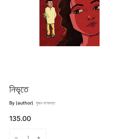
নিভৃতে
By (author)
সুজন দাশগুপ্ত
135.00
নিভৃতে quantity