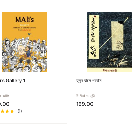
’s Gallery 1
হলুদ ঘাসে পরবাস
ুজ আলি
ঈশিতা ভাদুড়ী
9.00
199.00
(1)
ed
0
out
5
ed on