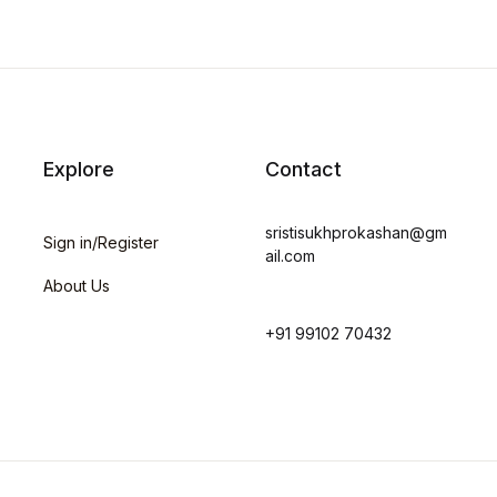
tomer
ng
Explore
Contact
sristisukhprokashan@gm
Sign in/Register
ail.com
About Us
+91 99102 70432