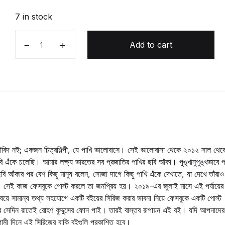
7 in stock
পাখি আর পাখি quantity
Add to cart
বিদ নই; একজন চিত্রশিল্পী, যে পাখি ভালোবাসে। সেই ভালোবাসা থেকে ২০১২ সাল থেক
ি এঁকে চলেছি। আমার লক্ষ্য ভারতের সব প্রজাতির পাখির ছবি আঁকা। পুঙ্খানুপুঙ্খভাবে প
ি আঁকার পর বেশ কিছু মানুষ বলেন, সোজা দাগে কিছু পাখি এঁকে দেখাতে, যা দেখে তাঁরাও
 সেই কাজ ফেসবুকে পোস্ট করলে তা জনপ্রিয় হয়। ২০১৯-এর জুলাই মাসে এই পর্যায়ের
িষয়ে সামান্য তথ্য সহযোগে একটি বইয়ের সিরিজ করার ভাবনা নিয়ে ফেসবুকে একটি পোস্ট
 সেদিন রাতেই রোহণ কুদ্দুসের ফোন পাই। তারই বাস্তব রূপায়ন এই বই। যদি আপনাদের
মী দিনে এই সিরিজের বাকি বইগুলি প্রকাশিত হবে।