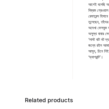
আগেই বলেছি আমি
বিক্রম গ্রেওয়া
রেফারেন্স হিসাব
তুলেছেন, তাঁদে
অদেখা ফেসবুক বন
অসুস্থ বাবার স
‘লাস্ট বাট নট দ্
জন্যে রইল আমা
আসুন, চিনে নি
‘ভ্যাগরান্ট’।
Related products