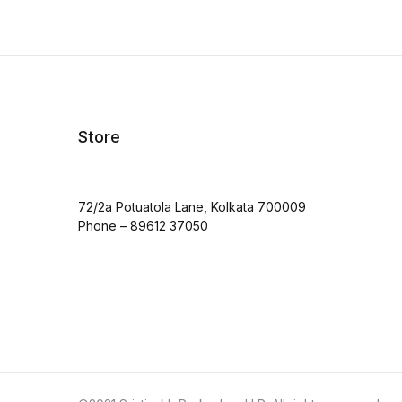
cus
rati
Store
72/2a Potuatola Lane, Kolkata 700009
Phone – 89612 37050