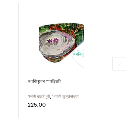
জলঝিনুকের পাপড়িগুলি
ঘষা কাচের দূর
ঈশানী রায়চৌধুরী
,
পিয়ালী বন্দ্যোপাধ্যায়
ঈশানী রায়চৌধুর
225.00
180.00