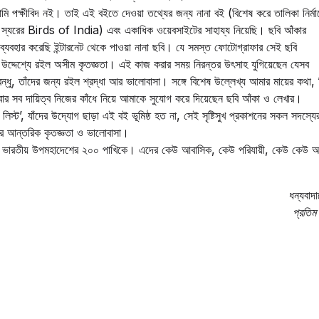
 পক্ষীবিদ নই। তাই এই বইতে দেওয়া তথ্যের জন্য নানা বই (বিশেষ করে তালিকা নির্মা
ল স্যরের Birds of India) এবং একাধিক ওয়েবসাইটের সাহায্য নিয়েছি। ছবি আঁকার
ে ব্যবহার করেছি ইন্টারনেট থেকে পাওয়া নানা ছবি। যে সমস্ত ফোটোগ্রাফার সেই ছবি
র উদ্দেশ্যে রইল অসীম কৃতজ্ঞতা। এই কাজ করার সময় নিরন্তর উৎসাহ যুগিয়েছেন যেসব
্ধু, তাঁদের জন্য রইল শ্রদ্ধা আর ভালোবাসা। সঙ্গে বিশেষ উল্লেখ্য আমার মায়ের কথা, 
েবার সব দায়িত্ব নিজের কাঁধে নিয়ে আমাকে সুযোগ করে দিয়েছেন ছবি আঁকা ও লেখার।
য লিস্ট’, যাঁদের উদ্যোগ ছাড়া এই বই ভূমিষ্ঠ হত না, সেই সৃষ্টিসুখ প্রকাশনের সকল সদস্যে
র আন্তরিক কৃতজ্ঞতা ও ভালোবাসা।
ই ভারতীয় উপমহাদেশের ২০০ পাখিকে। এদের কেউ আবাসিক, কেউ পরিযায়ী, কেউ কেউ আ
ধন্যবাদা
প্রতিম