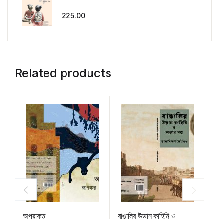
225.00
Related products
অপ্রাকৃত
বাঙালির উড়ান কাহিনি ও
পা