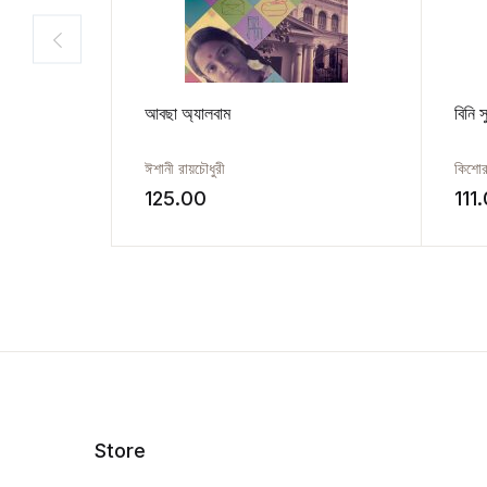
আবছা অ্যালবাম
বিনি 
ঈশানী রায়চৌধুরী
কিশোর
125.00
111
Store