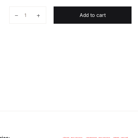
টমটম ঠ্যালাগাড়ি মামাবাড়ি quantity
Add to cart
ries: